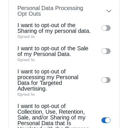
information disclosed to third parties prior
Personal Data Processing
to your opt-out. You may separately opt-out
Opt Outs
of the further disclosure of your personal
I want to opt-out of the
information by third parties on the IAB’s list
Sharing of my personal data.
Opted In
of downstream participants. This
information may also be disclosed by us to
I want to opt-out of the Sale
of my Personal Data.
third parties on the
IAB’s List of
Τελευταία άρθρα
Opted In
Downstream Participants
that may further
I want to opt-out of
disclose it to other third parties.
processing my Personal
Η LEROY MERLIN στηρίζει τον Ελληνικό Ερυθρό
Data for Targeted
Advertising.
Σταυρό με δωρεά επιχειρησιακού εξοπλισμού για
Opted In
την αντιμετώπιση των καταστροφικών
I want to opt-out of
πυρκαγιών
Collection, Use, Retention,
Sale, and/or Sharing of my
Personal Data that Is