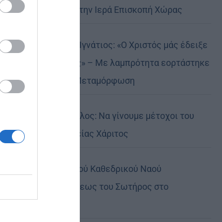
Αυστραλίας στην Ιερά Επισκοπή Χώρας
Δημητριάδος Ιγνάτιος: «Ο Χριστός μάς έδειξε
το μέλλον μας» – Με λαμπρότητα εορτάστηκε
στον Βόλο η Μεταμόρφωση
Κορίνθου Παύλος: Να γίνουμε μέτοχοι του
φωτός της Θείας Χάριτος
Πανήγυρη Ιερού Καθεδρικού Ναού
Μεταμορφώσεως του Σωτήρος στο
Αρκαλοχώρι