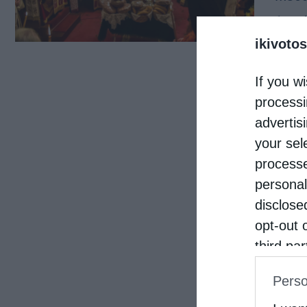
1ης 
ikivotos
Οσίο
προε
If you wi
Λαγκ
processi
advertis
your sel
processe
personal
disclose
opt-out 
third pa
informat
Perso
IAB’s Li