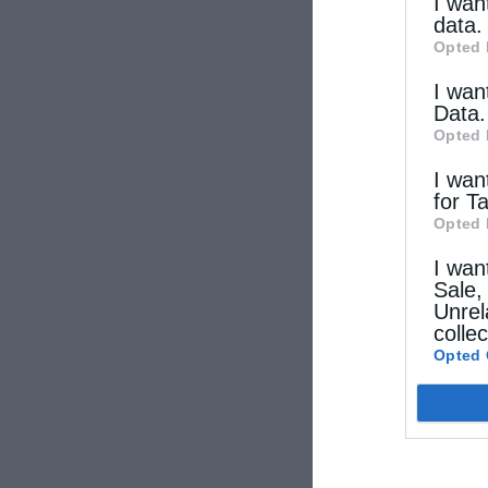
other thi
I wan
data.
Opted 
I wan
Data.
Opted 
I wan
for T
Opted 
I wan
Sale,
Unrel
colle
Opted 