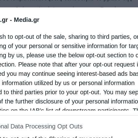
Δεκεμβρίου, η Ιερά Αγρυπνία για την Εορτή του
.gr -
Media.gr
υ Πατρός ημών Πορφυρίου του Καυσοκαλυβίτου,
ξάρχοντος του Σεβασμιωτάτου Μητροπολίτου
sh to opt-out of the sale, sharing to third parties, o
αδά, Λητής και …
ng of your personal or sensitive information for ta
ing by us, please use the below opt-out section to 
ection. Please note that after your opt-out request 
d you may continue seeing interest-based ads ba
 information utilized by us or personal information
d to third parties prior to your opt-out. You may se
of the further disclosure of your personal informati
rties on the IAB’s list of downstream participants. T
ion may also be disclosed by us to third parties on
nal Data Processing Opt Outs
st of Downstream Participants
that may further discl