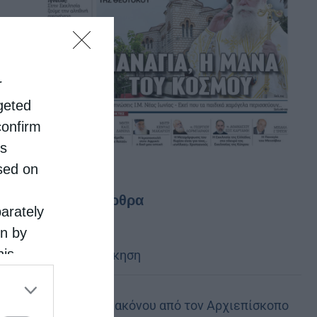
r
rgeted
confirm
is
sed on
Τελευταία άρθρα
parately
on by
his
Κακό και εκδίκηση
 the
ose it to
Χειροτονία Διακόνου από τον Αρχιεπίσκοπο