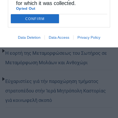
for which it was collected.
Opted Out
Δημητριάδος Ιγνάτιος: «Η Παναγία μας δείχνει
CONFIRM
τον δρόμο της ταπείνωσης και της σιωπής»
(ΦΩΤΟ)
Data Deletion
Data Access
Privacy Policy
Η εορτή της Μεταμορφώσεως του Σωτήρος σε
Μεταμόρφωση Μολάων και Ανθοχώρι
Εὐχαριστίες γιά τήν παραχώρηση τμήματος
στρατοπέδου στήν Ἱερά Μητρόπολη Καστορίας
γιά κοινωφελῆ σκοπό