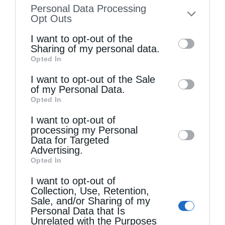
information disclosed to third parties prior
Personal Data Processing
to your opt-out. You may separately opt-out
Opt Outs
of the further disclosure of your personal
I want to opt-out of the
information by third parties on the IAB’s list
Sharing of my personal data.
Opted In
of downstream participants. This
information may also be disclosed by us to
I want to opt-out of the Sale
Τελευταία άρθρα
of my Personal Data.
third parties on the
IAB’s List of
Opted In
Downstream Participants
that may further
I want to opt-out of
disclose it to other third parties.
Η LEROY MERLIN στηρίζει τον Ελληνικό Ερυθρό
processing my Personal
Data for Targeted
Σταυρό με δωρεά επιχειρησιακού εξοπλισμού για
Advertising.
Opted In
την αντιμετώπιση των καταστροφικών
I want to opt-out of
πυρκαγιών
Collection, Use, Retention,
Sale, and/or Sharing of my
Personal Data that Is
Η “Κιβωτός της Ορθοδοξίας” σε όλα τα περίπτερα
Unrelated with the Purposes