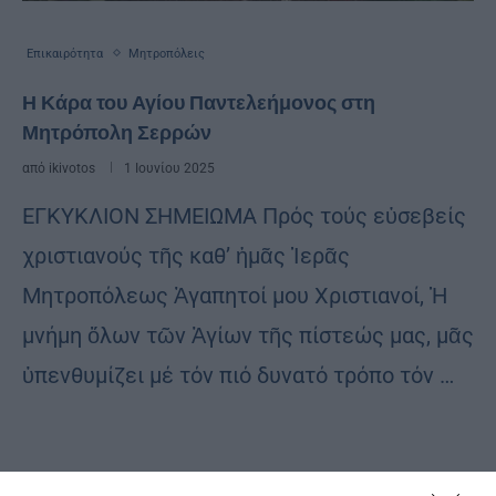
Επικαιρότητα
Μητροπόλεις
Η Κάρα του Αγίου Παντελεήμονος στη
Μητρόπολη Σερρών
από
ikivotos
1 Ιουνίου 2025
ΕΓΚΥΚΛΙΟΝ ΣΗΜΕΙΩΜΑ Πρός τούς εὐσεβείς
χριστιανούς τῆς καθ’ ἡμᾶς Ἱερᾶς
Μητροπόλεως Ἀγαπητοί μου Χριστιανοί, Ἡ
μνήμη ὅλων τῶν Ἁγίων τῆς πίστεώς μας, μᾶς
ὑπενθυμίζει μέ τόν πιό δυνατό τρόπο τόν …