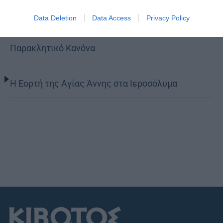
Ο Νεαπόλεως στο Ιερό Παρεκκλήσι Αγίας
Data Deletion
Data Access
Privacy Policy
Παρασκευής Παλαιοκάστρου για το Μικρό
Παρακλητικό Κανόνα
Η Εορτή της Αγίας Άννης στα Ιεροσόλυμα