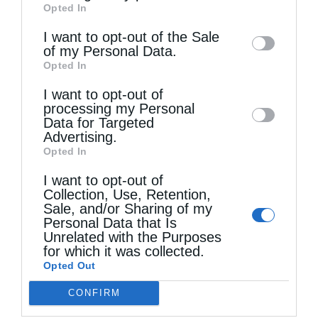
Opted In
of downstream participants. This
information may also be disclosed by us to
I want to opt-out of the Sale
of my Personal Data.
third parties on the
IAB’s List of
Opted In
Downstream Participants
that may further
Τελευταία άρθρα
I want to opt-out of
disclose it to other third parties.
processing my Personal
Data for Targeted
Ελληνικός Ερυθρός Σταυρός: Τι πρέπει να
Advertising.
Opted In
περιέχει ένα φαρμακείο διακοπών
I want to opt-out of
Collection, Use, Retention,
Sale, and/or Sharing of my
Η πανήγυρις της Μεταμορφώσεως του Σωτήρος
Personal Data that Is
στη Θεσσαλονίκη
Unrelated with the Purposes
for which it was collected.
Opted Out
Όταν είσαι ευλαβής
CONFIRM