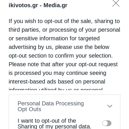
ikivotos.gr -
Media.gr
If you wish to opt-out of the sale, sharing to
third parties, or processing of your personal
or sensitive information for targeted
advertising by us, please use the below
opt-out section to confirm your selection.
Please note that after your opt-out request
is processed you may continue seeing
interest-based ads based on personal
information utilized by us or personal
information disclosed to third parties prior
Personal Data Processing
to your opt-out. You may separately opt-out
Opt Outs
of the further disclosure of your personal
I want to opt-out of the
information by third parties on the IAB’s list
Sharing of my personal data.