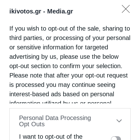
ikivotos.gr -
Media.gr
If you wish to opt-out of the sale, sharing to
third parties, or processing of your personal
or sensitive information for targeted
advertising by us, please use the below
opt-out section to confirm your selection.
Please note that after your opt-out request
is processed you may continue seeing
interest-based ads based on personal
information utilized by us or personal
information disclosed to third parties prior
Personal Data Processing
to your opt-out. You may separately opt-out
Opt Outs
of the further disclosure of your personal
I want to opt-out of the