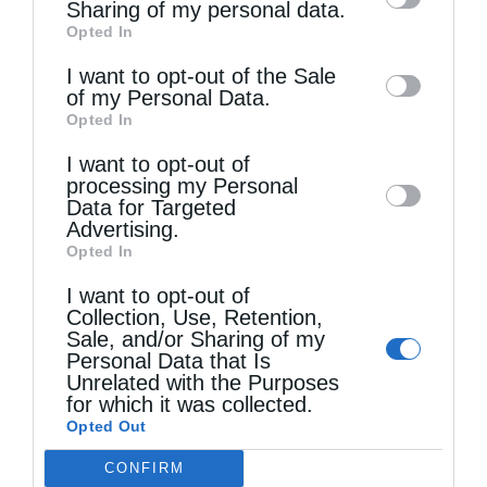
information by third parties on the IAB’s list
Sharing of my personal data.
Opted In
of downstream participants. This
information may also be disclosed by us to
I want to opt-out of the Sale
of my Personal Data.
third parties on the
IAB’s List of
Opted In
Downstream Participants
that may further
Τελευταία άρθρα
I want to opt-out of
disclose it to other third parties.
processing my Personal
Data for Targeted
Advertising.
Ελληνικός Ερυθρός Σταυρός: Τι πρέπει να
Opted In
περιέχει ένα φαρμακείο διακοπών
I want to opt-out of
Collection, Use, Retention,
Sale, and/or Sharing of my
Η πανήγυρις της Μεταμορφώσεως του Σωτήρος
Personal Data that Is
Unrelated with the Purposes
στη Θεσσαλονίκη
for which it was collected.
Opted Out
CONFIRM
Όταν είσαι ευλαβής