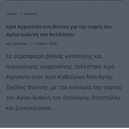
Διεθνή
Εκκλησία
Ιερά Αγρυπνία στη Βιέννη για την εορτή του
Αγίου Ιωάννη του Θεολόγου
από
genneleni
9 Μαΐου 2026
Σε ατμόσφαιρα βαθιάς κατάνυξης και
πνευματικής ευφροσύνης τελέστηκε Ιερά
Αγρυπνία στον Ιερό Καθεδρικό Ναό Αγίας
Τριάδος Βιέννης, με την ευκαιρία της εορτής
του Αγίου Ιωάννη του Θεολόγου, Αποστόλου
και Ευαγγελιστού. …