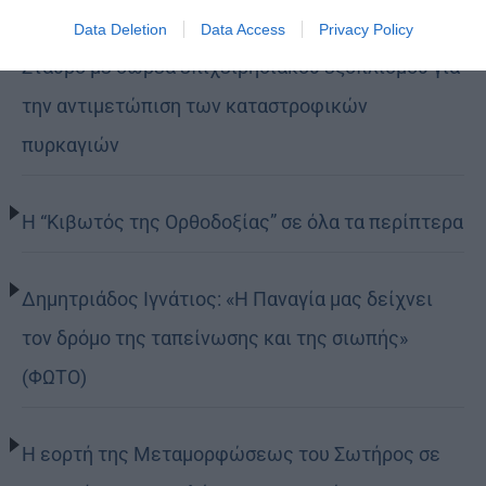
Η LEROY MERLIN στηρίζει τον Ελληνικό Ερυθρό
Data Deletion
Data Access
Privacy Policy
Σταυρό με δωρεά επιχειρησιακού εξοπλισμού για
την αντιμετώπιση των καταστροφικών
πυρκαγιών
Η “Κιβωτός της Ορθοδοξίας” σε όλα τα περίπτερα
Δημητριάδος Ιγνάτιος: «Η Παναγία μας δείχνει
τον δρόμο της ταπείνωσης και της σιωπής»
(ΦΩΤΟ)
Η εορτή της Μεταμορφώσεως του Σωτήρος σε