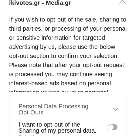
ikivotos.gr -
Media.gr
σκαλωσιών που εδώ και πολλά χρόνια
If you wish to opt-out of the sale, sharing to
“σκεπάζουν” τον Μητροπολιτικό Ναό των
third parties, or processing of your personal
Αθηνών στο κέντρο της Αθήνας. Η επισκευή
or sensitive information for targeted
που ξεκίνησε μετά τις ζημιές που
advertising by us, please use the below
προκάλεσε …
opt-out section to confirm your selection.
Please note that after your opt-out request
is processed you may continue seeing
interest-based ads based on personal
information utilized by us or personal
information disclosed to third parties prior
Personal Data Processing
to your opt-out. You may separately opt-out
Opt Outs
of the further disclosure of your personal
I want to opt-out of the
information by third parties on the IAB’s list
Sharing of my personal data.