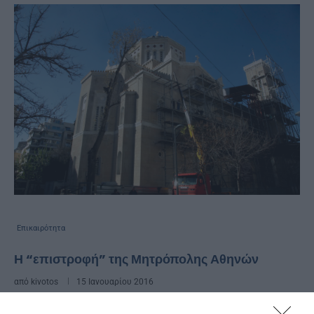
Επικαιρότητα
Η “επιστροφή” της Μητρόπολης Αθηνών
από
kivotos
15 Ιανουαρίου 2016
Ξεκίνησε η διαδικασία απόσυρσης των