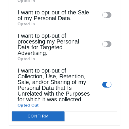
Opted In
of downstream participants. This
information may also be disclosed by us to
I want to opt-out of the Sale
of my Personal Data.
third parties on the
IAB’s List of
Opted In
Downstream Participants
that may further
I want to opt-out of
disclose it to other third parties.
processing my Personal
Data for Targeted
Advertising.
Opted In
I want to opt-out of
Collection, Use, Retention,
Sale, and/or Sharing of my
Personal Data that Is
Unrelated with the Purposes
for which it was collected.
Opted Out
Τελευταία άρθρα
CONFIRM