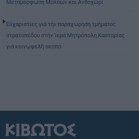
Μεταμόρφωση Μολάων και Ανθοχώρι
Εὐχαριστίες γιά τήν παραχώρηση τμήματος
στρατοπέδου στήν Ἱερά Μητρόπολη Καστορίας
γιά κοινωφελῆ σκοπό