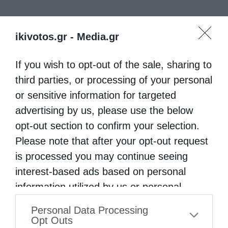
ikivotos.gr -
Media.gr
If you wish to opt-out of the sale, sharing to
third parties, or processing of your personal
or sensitive information for targeted
advertising by us, please use the below
opt-out section to confirm your selection.
Please note that after your opt-out request
is processed you may continue seeing
interest-based ads based on personal
information utilized by us or personal
information disclosed to third parties prior
Personal Data Processing
to your opt-out. You may separately opt-out
Opt Outs