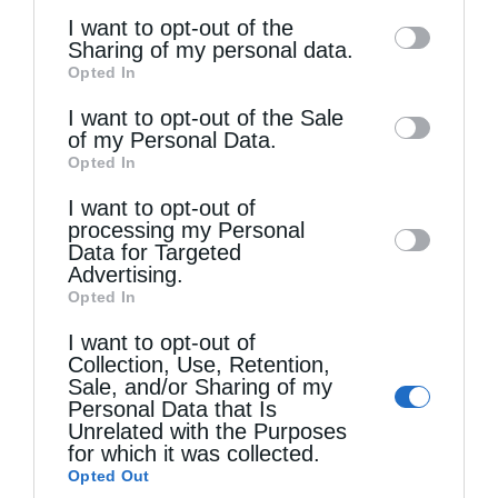
of the further disclosure of your personal
I want to opt-out of the
information by third parties on the IAB’s list
Sharing of my personal data.
Opted In
of downstream participants. This
information may also be disclosed by us to
I want to opt-out of the Sale
of my Personal Data.
third parties on the
IAB’s List of
Τελευταία άρθρα
Opted In
Downstream Participants
that may further
I want to opt-out of
disclose it to other third parties.
processing my Personal
Ο Άγιος Φύλακας Άγγελος
Data for Targeted
Advertising.
Opted In
Η λέξη “Μαρία”
I want to opt-out of
Collection, Use, Retention,
Sale, and/or Sharing of my
Ο Ελληνικός Ερυθρός Σταυρός προσφέρει
Personal Data that Is
Unrelated with the Purposes
ψυχοκοινωνική υποστήριξη στους πυρόπληκτους
for which it was collected.
Opted Out
της Δυτικής Αττικής