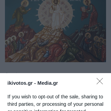
Επικαιρότητα
ikivotos.gr -
Media.gr
”Τοις μύσταις έδειξε τον ενοικούντα Θεόν”
από
christina
6 Αυγούστου 2020
If you wish to opt-out of the sale, sharing to
Του Σεβ. Μητροπολίτου Καστορίας
third parties, or processing of your personal