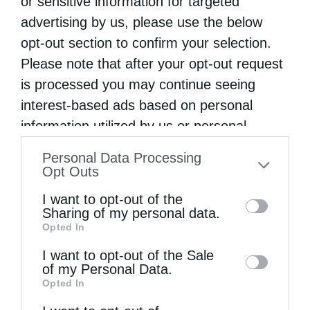
or sensitive information for targeted
Σεραφείμ, Υπερτίμου και Εξάρχου Άνω
advertising by us, please use the below
Μακεδονίας Μιλώντας ο μεγάλος
opt-out section to confirm your selection.
δογματολόγος της Εκκλησίας μας, ο Άγιος
Please note that after your opt-out request
Ιωάννης ο Δαμασκηνός, για τη μεγάλη εορτή
is processed you may continue seeing
της Μεταμορφώσεως του …
interest-based ads based on personal
information utilized by us or personal
information disclosed to third parties prior
Personal Data Processing
to your opt-out. You may separately opt-out
Opt Outs
of the further disclosure of your personal
I want to opt-out of the
information by third parties on the IAB’s list
Sharing of my personal data.
Opted In
of downstream participants. This
information may also be disclosed by us to
I want to opt-out of the Sale
of my Personal Data.
third parties on the
IAB’s List of
Opted In
Downstream Participants
that may further