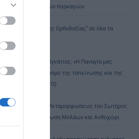
καταστροφικών πυρκαγιών
ose it to
Η “Κιβωτός της Ορθοδοξίας” σε όλα τα
περίπτερα
Δημητριάδος Ιγνάτιος: «Η Παναγία μας
δείχνει τον δρόμο της ταπείνωσης και της
σιωπής» (ΦΩΤΟ)
Η εορτή της Μεταμορφώσεως του Σωτήρος
σε Μεταμόρφωση Μολάων και Ανθοχώρι