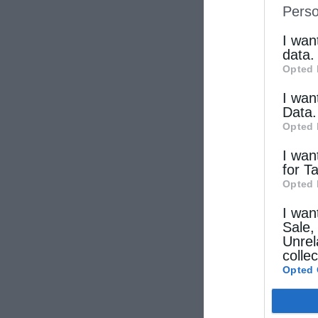
Perso
IAB’s Li
other thi
I wan
data.
Opted 
I wan
Data.
Opted 
I wan
for T
Opted 
I wan
Sale,
Unrel
colle
Opted 