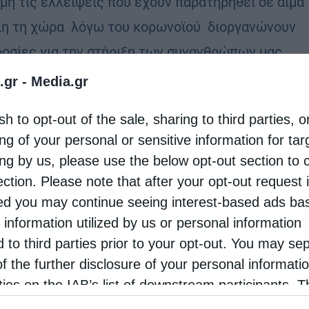
μή τις ελλείψεις που έχουν παρατηρηθεί σε αίμα
λη τη χώρα λόγω του κορωνοϊού διοργανώνουν
δοσίες για την στήριξη των συνανθρώπων μας
…
.gr -
Media.gr
sh to opt-out of the sale, sharing to third parties, o
ng of your personal or sensitive information for ta
ing by us, please use the below opt-out section to 
ection. Please note that after your opt-out request 
d you may continue seeing interest-based ads ba
 information utilized by us or personal information
d to third parties prior to your opt-out. You may se
of the further disclosure of your personal informati
rties on the IAB’s list of downstream participants. T
ion may also be disclosed by us to third parties on