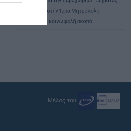
Εὐχαριστίες γιά τήν παραχώρηση τμήματος
στρατοπέδου στήν Ἱερά Μητρόπολη
Καστορίας γιά κοινωφελῆ σκοπό
Μέλος του