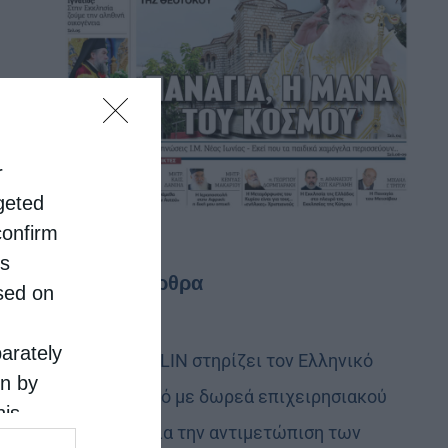
r
rgeted
confirm
is
Τελευταία άρθρα
sed on
parately
Η LEROY MERLIN στηρίζει τον Ελληνικό
on by
Ερυθρό Σταυρό με δωρεά επιχειρησιακού
his
εξοπλισμού για την αντιμετώπιση των
 the