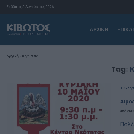
Σάββατο, 8 Αυγούστου, 2026
ΑΡΧΙΚΉ
ΕΠΙΚΑ
Αρχική
»
Κηφισιπα
Tag:
Κ
Εκκλησ
Αιμοδ
από
chri
Πολλ