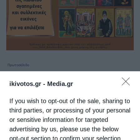
Πρωτοσέλιδο
Την Πέμπτη, 17 Ιουλίου, κυκλοφορεί το νέο
ikivotos.gr -
Media.gr
φύλλο της Εφημερίδας «Κιβωτός της
Ορθοδοξίας» – Όλες οι Προσφορές
If you wish to opt-out of the sale, sharing to
από
ikivotos
12 Ιουλίου 2025
third parties, or processing of your personal
Την Πέμπτη 17 Ιουλίου η εφημερίδα
or sensitive information for targeted
advertising by us, please use the below
Κιβωτός της Ορθοδοξίας σας προσφέρει
opt-out section to confirm your selection.