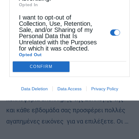
Opted In
I want to opt-out of
Επικαιρότητα
Πρωτοσέλιδο
Collection, Use, Retention,
Sale, and/or Sharing of my
Την Πέμπτη, 8 Μαΐου, κυκλοφορεί το νέο φύλλο
Personal Data that Is
της Εφημερίδας «Κιβωτός της Ορθοδοξίας»
Unrelated with the Purposes
for which it was collected.
από
ikivotos
7 Μαΐου 2025
Opted Out
Την Πέμπτη 08 Μαΐου η
CONFIRM
εφημερίδα Κιβωτός της Ορθοδοξίας
κατόπιν μεγάλης ζήτησης, συνεχίζει την
Data Deletion
Data Access
Privacy Policy
κυκλοφορία ολόκληρης της Συλλογής της
και κάθε εβδομάδα σας προσφέρει πολλές
αγαπημένες εικόνες για να επιλέξετε. Οι …