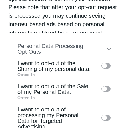
πολλές αγαπημένες εικόνες, για να
Please note that after your opt-out request
επιλέξετε. Οι εικόνες που απεικονίζονται
is processed you may continue seeing
είναι ενδεικτικές, υπάρχει μεγάλη ποικιλία
interest-based ads based on personal
εικόνων, αναζητήστε στα περίπτερα …
information utilized by us or personal
information disclosed to third parties prior
Personal Data Processing
to your opt-out. You may separately opt-out
Opt Outs
of the further disclosure of your personal
I want to opt-out of the
information by third parties on the IAB’s list
Sharing of my personal data.
Opted In
of downstream participants. This
information may also be disclosed by us to
I want to opt-out of the Sale
of my Personal Data.
third parties on the
IAB’s List of
Opted In
Downstream Participants
that may further
I want to opt-out of
disclose it to other third parties.
processing my Personal
Data for Targeted
Advertising.