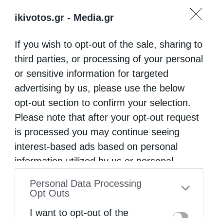
ikivotos.gr -
Media.gr
If you wish to opt-out of the sale, sharing to
third parties, or processing of your personal
or sensitive information for targeted
advertising by us, please use the below
opt-out section to confirm your selection.
Please note that after your opt-out request
is processed you may continue seeing
interest-based ads based on personal
information utilized by us or personal
information disclosed to third parties prior
Personal Data Processing
to your opt-out. You may separately opt-out
Opt Outs
of the further disclosure of your personal
I want to opt-out of the