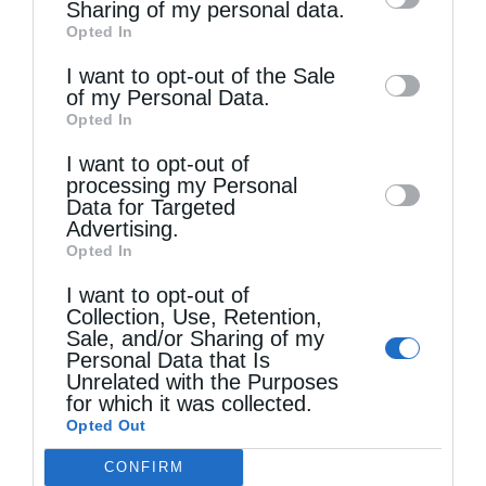
information by third parties on the IAB’s list
Sharing of my personal data.
Opted In
of downstream participants. This
information may also be disclosed by us to
I want to opt-out of the Sale
of my Personal Data.
third parties on the
IAB’s List of
Opted In
Downstream Participants
that may further
Τελευταία άρθρα
I want to opt-out of
disclose it to other third parties.
processing my Personal
Data for Targeted
Advertising.
Δημητριάδος Ιγνάτιος: «Ο Ναός είναι ο τόπος της
Opted In
πίστεως, της παράδοσης και της ενότητας»
I want to opt-out of
Collection, Use, Retention,
Sale, and/or Sharing of my
«Η Πίστη ως Δύναμη Ενότητας και Υπέρβασης
Personal Data that Is
Unrelated with the Purposes
των Παγκόσμιων Κρίσεων» (Ι’ Κυριακή Ματθαίου)
for which it was collected.
Opted Out
CONFIRM
Ελληνικός Ερυθρός Σταυρός: Τι πρέπει να