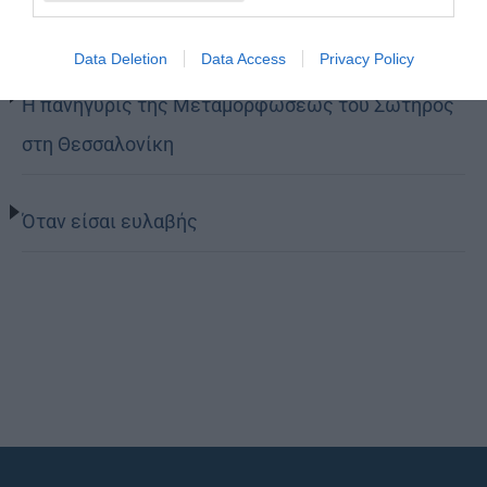
περιέχει ένα φαρμακείο διακοπών
Data Deletion
Data Access
Privacy Policy
Η πανήγυρις της Μεταμορφώσεως του Σωτήρος
στη Θεσσαλονίκη
Όταν είσαι ευλαβής