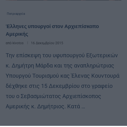
Πατριαρχεία
Έλληνες υπουργοί στον Αρχιεπίσκοπο
Αμερικής
από
kivotos
16 Δεκεμβρίου 2015
Την επίσκεψη του υφυπουργού Εξωτερικών
κ. Δημήτρη Μάρδα και της αναπληρώτριας
Υπουργού Τουρισμού κας Έλενας Κουντουρά
δέχθηκε στις 15 Δεκεμβρίου στο γραφείο
του ο Σεβασμιώτατος Αρχιεπίσκοπος
Αμερικής κ. Δημήτριος. Κατά …