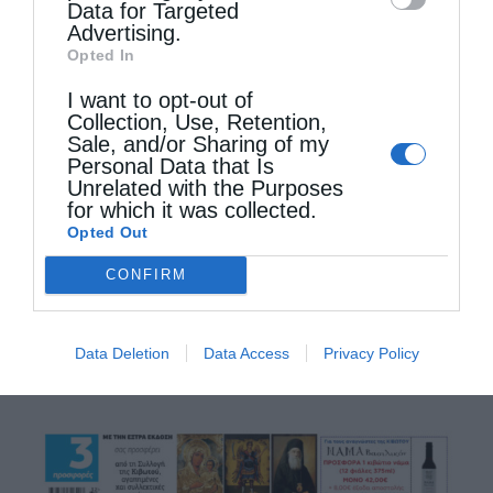
Λέρος: Η Λίνα Μενδώνη στην Αγία Κιουρά
Data for Targeted
Advertising.
από
christina
20 Σεπτεμβρίου 2020
Opted In
Τριήμερη επίσκεψη πραγματοποίησε η
I want to opt-out of
Collection, Use, Retention,
υπουργός Πολιτισμού και Αθλητισμού, Λίνα
Sale, and/or Sharing of my
Μενδώνη, στη Λέρο, «η πρώτη φορά που
Personal Data that Is
Unrelated with the Purposes
Υπουργός Πολιτισμού επισκέπτεται τη Λέρο,
for which it was collected.
Opted Out
νησί με πολύ πλούσιο και εξαιρετικά
CONFIRM
ιδιαίτερο πολιτιστικό …
Data Deletion
Data Access
Privacy Policy