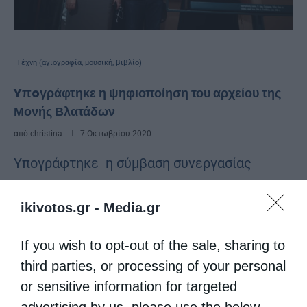
Τέχνη (αγιογραφία, μουσική, βιβλίο)
Yπoγράφτηκε η ψηφιοποίηση του αρχείου της
Μονής Βλατάδων
από
christina
7 Οκτωβρίου 2020
Υπογράφτηκε η σύμβαση συνεργασίας
μεταξύ του Υπουργείου Πολιτισμού, της
ikivotos.gr -
Media.gr
Περιφέρειας Κεντρικής Μακεδονίας και της
Μονής Βλατάδων για την ψηφιοποίηση του
If you wish to opt-out of the sale, sharing to
αρχείου της μονής. «Οφείλουμε να
third parties, or processing of your personal
παραδώσουμε στις επόμενες γενιές
or sensitive information for targeted
advertising by us, please use the below