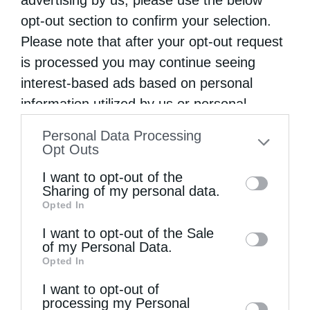
τουλάχιστον αυτά …
opt-out section to confirm your selection.
Please note that after your opt-out request
is processed you may continue seeing
interest-based ads based on personal
information utilized by us or personal
information disclosed to third parties prior
Personal Data Processing
to your opt-out. You may separately opt-out
Opt Outs
of the further disclosure of your personal
I want to opt-out of the
information by third parties on the IAB’s list
Sharing of my personal data.
Opted In
of downstream participants. This
information may also be disclosed by us to
I want to opt-out of the Sale
of my Personal Data.
third parties on the
IAB’s List of
Opted In
Downstream Participants
that may further
Τέχνη (αγιογραφία, μουσική, βιβλίο)
I want to opt-out of
disclose it to other third parties.
processing my Personal