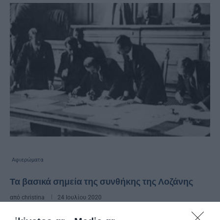
Αφιερώματα
Τα βασικά σημεία της συνθήκης της Λοζάνης
από
christina
24 Ιουλίου 2020
Η συνθήκη ορίζει ουσιαστικά τα σύνορα της