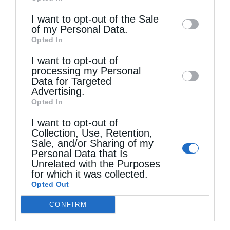
of downstream participants. This
information may also be disclosed by us to
I want to opt-out of the Sale
of my Personal Data.
third parties on the
IAB’s List of
Opted In
Downstream Participants
that may further
I want to opt-out of
disclose it to other third parties.
processing my Personal
Data for Targeted
Advertising.
Opted In
I want to opt-out of
Collection, Use, Retention,
Sale, and/or Sharing of my
Personal Data that Is
Unrelated with the Purposes
for which it was collected.
Opted Out
CONFIRM