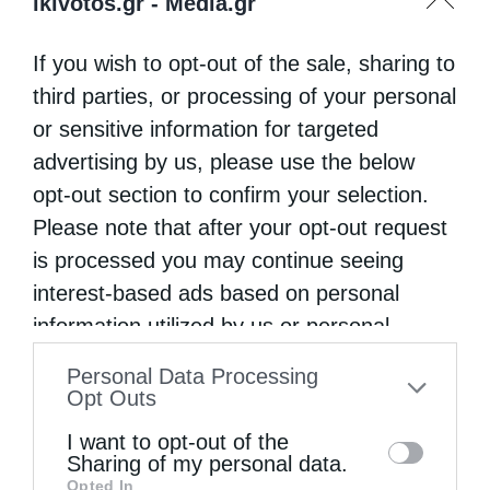
ikivotos.gr -
Media.gr
σύγχρονης Τουρκίας κατά την μετεξέλιξη
If you wish to opt-out of the sale, sharing to
της από Οθωμανική Αυτοκρατορία σε
third parties, or processing of your personal
κράτος. Υπογράφηκε
or sensitive information for targeted
στη Λωζάνη της Ελβετίας στις 24
advertising by us, please use the below
Ιουλίου 1923 από την Ελλάδα,
opt-out section to confirm your selection.
Please note that after your opt-out request
την Τουρκία και τις άλλες χώρες που
is processed you may continue seeing
πολέμησαν στον Πρώτο …
interest-based ads based on personal
information utilized by us or personal
information disclosed to third parties prior
Personal Data Processing
to your opt-out. You may separately opt-out
Opt Outs
of the further disclosure of your personal
I want to opt-out of the
information by third parties on the IAB’s list
Sharing of my personal data.
Opted In