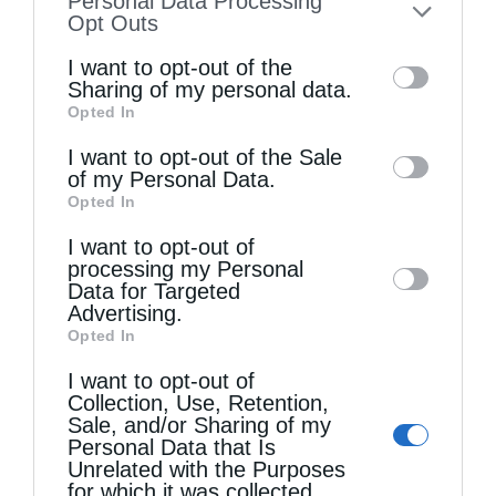
Personal Data Processing
to your opt-out. You may separately opt-out
Opt Outs
of the further disclosure of your personal
I want to opt-out of the
information by third parties on the IAB’s list
Sharing of my personal data.
Opted In
of downstream participants. This
information may also be disclosed by us to
I want to opt-out of the Sale
of my Personal Data.
third parties on the
IAB’s List of
Τελευταία άρθρα
Opted In
Downstream Participants
that may further
I want to opt-out of
disclose it to other third parties.
processing my Personal
Η λέξη “Μαρία”
Data for Targeted
Advertising.
Opted In
Ο Ελληνικός Ερυθρός Σταυρός προσφέρει
I want to opt-out of
Collection, Use, Retention,
ψυχοκοινωνική υποστήριξη στους πυρόπληκτους
Sale, and/or Sharing of my
της Δυτικής Αττικής
Personal Data that Is
Unrelated with the Purposes
for which it was collected.