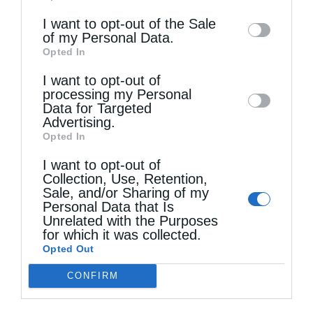
information may also be disclosed by us to
I want to opt-out of the Sale
of my Personal Data.
third parties on the
IAB’s List of
Opted In
Downstream Participants
that may further
Τελευταία άρθρα
I want to opt-out of
disclose it to other third parties.
processing my Personal
Data for Targeted
Advertising.
Αυστραλίας Μακάριος: «Ο Χριστός έδειξε τη
Opted In
λαμπρότητα της θεϊκής του δόξης»
I want to opt-out of
Collection, Use, Retention,
Sale, and/or Sharing of my
Μη χάσετε σήμερα, την “Κιβωτό της Ορθοδοξίας”,
Personal Data that Is
Unrelated with the Purposes
σε όλα τα περίπτερα
for which it was collected.
Opted Out
CONFIRM
Ιερά Παράκληση προς την Υπεραγία Θεοτόκο στα
Φαβριανά Μονοφατσίου