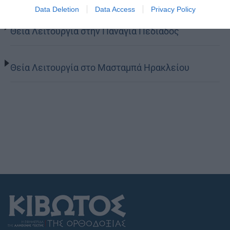
Data Deletion
Data Access
Privacy Policy
Θεία Λειτουργία στην Παναγιά Πεδιάδος
Θεία Λειτουργία στο Μασταμπά Ηρακλείου