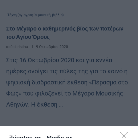
Τέχνη (αγιογραφία, μουσική, βιβλίο)
Στο Μέγαρο ο καθημερινός βίος των πατέρων
του Aγίου Όρους
από
christina
9 Οκτωβρίου 2020
Στις 16 Οκτωβρίου 2020 και για εννέα
ημέρες ανοίγει τις πύλες της για το κοινό η
ψηφιακή διαδραστική έκθεση «Πέρασμα στο
Φως» που φιλοξενεί το Μέγαρο Μουσικής
Αθηνών. Η έκθεση …
ikivotos.gr -
Media.gr