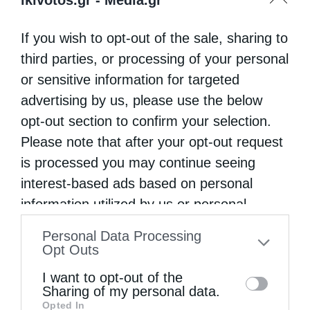
If you wish to opt-out of the sale, sharing to
third parties, or processing of your personal
or sensitive information for targeted
advertising by us, please use the below
opt-out section to confirm your selection.
Please note that after your opt-out request
is processed you may continue seeing
interest-based ads based on personal
information utilized by us or personal
information disclosed to third parties prior
Personal Data Processing
to your opt-out. You may separately opt-out
Opt Outs
of the further disclosure of your personal
I want to opt-out of the
information by third parties on the IAB’s list
Sharing of my personal data.
Opted In
of downstream participants. This