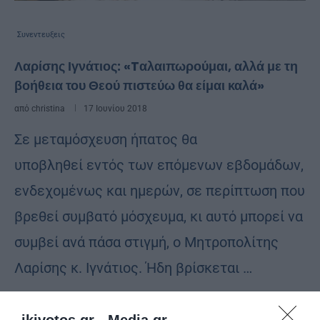
Συνεντευξεις
Λαρίσης Ιγνάτιος: «Tαλαιπωρούμαι, αλλά με τη
βοήθεια του Θεού πιστεύω θα είμαι καλά»
από
christina
17 Ιουνίου 2018
Σε μεταμόσχευση ήπατος θα
υποβληθεί εντός των επόμενων εβδομάδων,
ενδεχομένως και ημερών, σε περίπτωση που
βρεθεί συμβατό μόσχευμα, κι αυτό μπορεί να
συμβεί ανά πάσα στιγμή, ο Μητροπολίτης
Λαρίσης κ. Ιγνάτιος. Ήδη βρίσκεται …
ikivotos.gr -
Media.gr