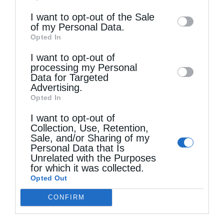
information may also be disclosed by us to
I want to opt-out of the Sale
of my Personal Data.
third parties on the
IAB’s List of
Opted In
Downstream Participants
that may further
I want to opt-out of
disclose it to other third parties.
processing my Personal
Τελευταία άρθρα
Data for Targeted
Advertising.
Opted In
Ιερά Παράκληση προς την Υπεραγία Θεοτόκο στα
I want to opt-out of
Collection, Use, Retention,
Φαβριανά Μονοφατσίου
Sale, and/or Sharing of my
Personal Data that Is
Unrelated with the Purposes
Θεία Λειτουργία στην Παναγιά Πεδιάδος
for which it was collected.
Opted Out
CONFIRM
Θεία Λειτουργία στο Μασταμπά Ηρακλείου