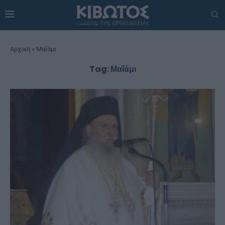
Αρχική
»
Μαΐάμι
Tag:
Μαΐάμι