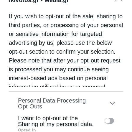
If you wish to opt-out of the sale, sharing to
third parties, or processing of your personal
or sensitive information for targeted
advertising by us, please use the below
opt-out section to confirm your selection.
Please note that after your opt-out request
is processed you may continue seeing
interest-based ads based on personal
information utilized by us or personal
information disclosed to third parties prior
Personal Data Processing
to your opt-out. You may separately opt-out
Opt Outs
of the further disclosure of your personal
I want to opt-out of the
information by third parties on the IAB’s list
Sharing of my personal data.
Opted In
of downstream participants. This