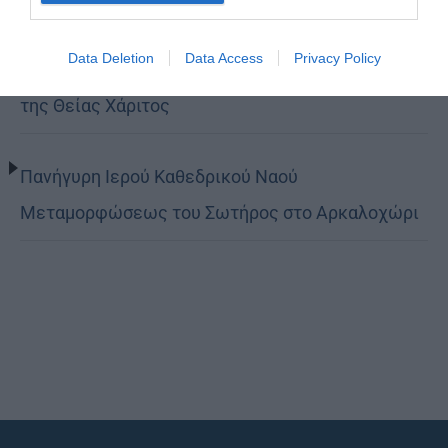
Data Deletion
Data Access
Privacy Policy
Κορίνθου Παύλος: Να γίνουμε μέτοχοι του φωτός
της Θείας Χάριτος
Πανήγυρη Ιερού Καθεδρικού Ναού
Μεταμορφώσεως του Σωτήρος στο Αρκαλοχώρι