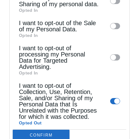
information by third parties on the IAB’s list
Sharing of my personal data.
Opted In
of downstream participants. This
information may also be disclosed by us to
I want to opt-out of the Sale
of my Personal Data.
third parties on the
IAB’s List of
Τελευταία άρθρα
Opted In
Downstream Participants
that may further
I want to opt-out of
disclose it to other third parties.
processing my Personal
Data for Targeted
Κακό και εκδίκηση
Advertising.
Opted In
Χειροτονία Διακόνου από τον Αρχιεπίσκοπο
I want to opt-out of
Collection, Use, Retention,
Αυστραλίας στην Ιερά Επισκοπή Χώρας
Sale, and/or Sharing of my
Personal Data that Is
Unrelated with the Purposes
Δημητριάδος Ιγνάτιος: «Ο Χριστός μάς έδειξε το
for which it was collected.
Opted Out
μέλλον μας» – Με λαμπρότητα εορτάστηκε στον
CONFIRM
Βόλο η Μεταμόρφωση