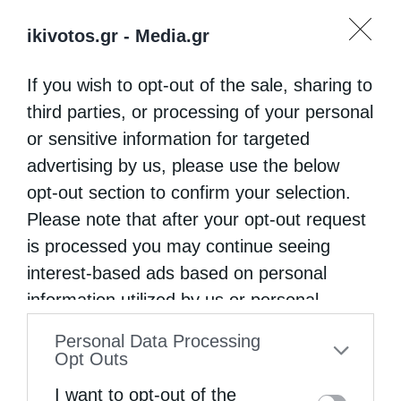
ikivotos.gr -
Media.gr
If you wish to opt-out of the sale, sharing to
third parties, or processing of your personal
or sensitive information for targeted
advertising by us, please use the below
opt-out section to confirm your selection.
Please note that after your opt-out request
is processed you may continue seeing
interest-based ads based on personal
information utilized by us or personal
information disclosed to third parties prior
Personal Data Processing
to your opt-out. You may separately opt-out
Opt Outs
of the further disclosure of your personal
I want to opt-out of the