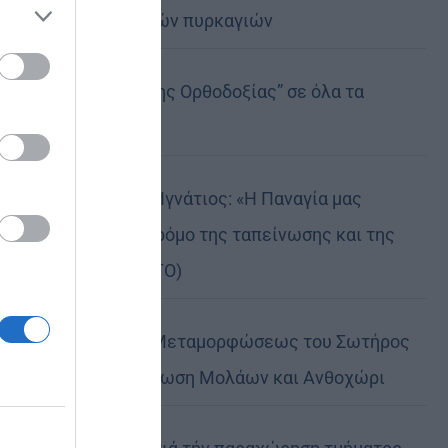
καταστροφικών πυρκαγιών
ose it to
Η “Κιβωτός της Ορθοδοξίας” σε όλα τα
περίπτερα
Δημητριάδος Ιγνάτιος: «Η Παναγία μας
δείχνει τον δρόμο της ταπείνωσης και της
σιωπής» (ΦΩΤΟ)
Η εορτή της Μεταμορφώσεως του Σωτήρος
σε Μεταμόρφωση Μολάων και Ανθοχώρι