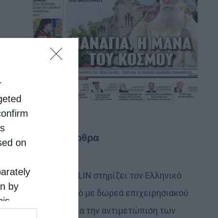
r
rgeted
confirm
is
Τελευταία άρθρα
sed on
parately
Η LEROY MERLIN στηρίζει τον Ελληνικό
on by
Ερυθρό Σταυρό με δωρεά επιχειρησιακού
his
εξοπλισμού για την αντιμετώπιση των
 the