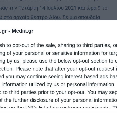
ιάς την Τετάρτη 14 Ιουλίου 2021 και ώρα 9 το
υ στο αρχαίο θέατρο Δίου. Σε μια σπουδαία
ική παράσταση ο καταξιωμένος καλλιτέχνης, …
.gr -
Media.gr
sh to opt-out of the sale, sharing to third parties, o
ng of your personal or sensitive information for ta
ing by us, please use the below opt-out section to 
ection. Please note that after your opt-out request 
d you may continue seeing interest-based ads ba
 information utilized by us or personal information
d to third parties prior to your opt-out. You may se
of the further disclosure of your personal informati
rties on the IAB’s list of downstream participants. T
ion may also be disclosed by us to third parties on