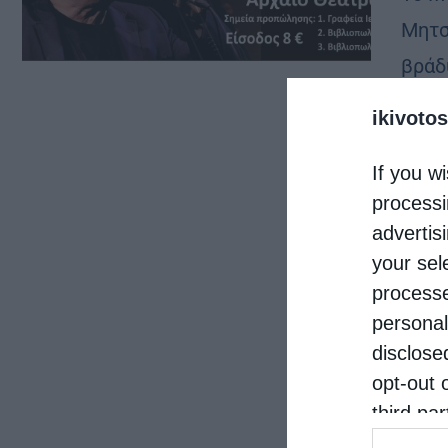
Μητσ
βράδ
μουσ
ikivotos
If you wi
processi
advertis
your sel
processe
personal
disclose
opt-out 
third pa
informat