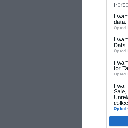
Perso
IAB’s Li
other thi
I wan
data.
Opted 
I wan
Data.
Opted 
I wan
for T
Opted 
I wan
Sale,
Unrel
colle
Opted 