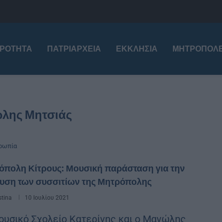
ΙΡΌΤΗΤΑ
ΠΑΤΡΙΑΡΧΕΊΑ
ΕΚΚΛΗΣΊΑ
ΜΗΤΡΟΠΌΛΕ
λης Μητσιάς
ρωπία
όπολη Κίτρους: Μουσική παράσταση για την
χυση των συσσιτίων της Μητρόπολης
stina
10 Ιουλίου 2021
ουσικό Σχολείο Κατερίνης και ο Μανώλης