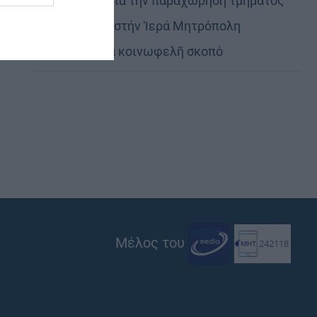
Εὐχαριστίες γιά τήν παραχώρηση τμήματος
στρατοπέδου στήν Ἱερά Μητρόπολη
Καστορίας γιά κοινωφελῆ σκοπό
Μέλος του