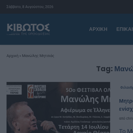
Σάββατο, 8 Αυγούστου, 2026
ΑΡΧΙΚΉ
ΕΠΙΚΑ
Αρχική
»
Μανώλης Μητσιάς
Tag:
Μανώ
Φιλανθ
Μητρ
ενίσ
από
chri
Το Μ