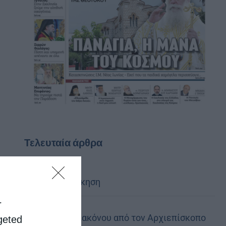
Τελευταία άρθρα
Κακό και εκδίκηση
r
Χειροτονία Διακόνου από τον Αρχιεπίσκοπο
rgeted