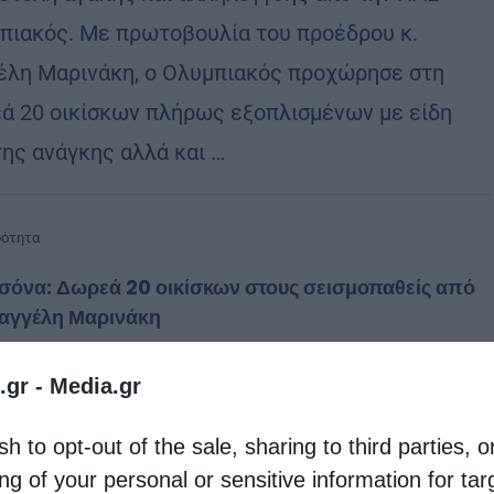
πιακός. Με πρωτοβουλία του προέδρου κ.
έλη Μαρινάκη, ο Ολυμπιακός προχώρησε στη
ά 20 οικίσκων πλήρως εξοπλισμένων με είδη
ης ανάγκης αλλά και …
ρότητα
σόνα: Δωρεά 20 οικίσκων στους σεισμοπαθείς από
Βαγγέλη Μαρινάκη
stina
5 Μαρτίου 2021
.gr -
Media.gr
ία ακόμη βραδιά, την τρίτη κατά σειρά,
μένουν οι κάτοικοι της Ελασσόνας έξω από τα
sh to opt-out of the sale, sharing to third parties, o
ια τους, φοβισμένοι από τους συνεχείς σεισμούς
ng of your personal or sensitive information for ta