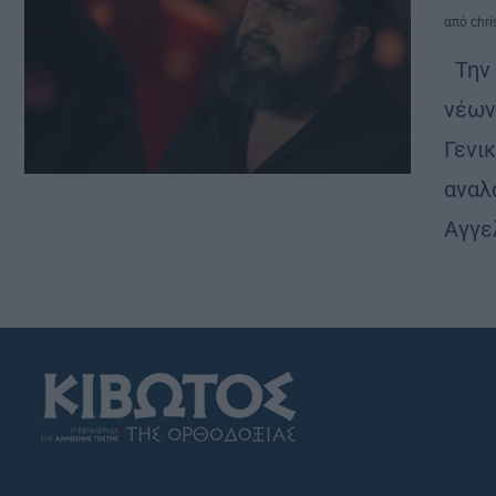
από
chri
Την 
νέων
Γενι
αναλ
Αγγε