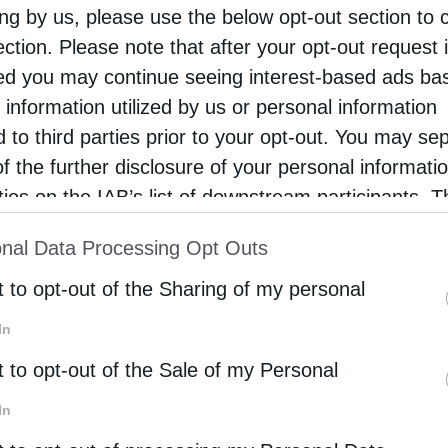
ing by us, please use the below opt-out section to 
 περιοχή. Οι σκηνές στο γήπεδο στο …
ection. Please note that after your opt-out request 
d you may continue seeing interest-based ads ba
ρότητα
 information utilized by us or personal information
d to third parties prior to your opt-out. You may se
πλευρό του Βαγγέλη Μαρινάκη η Ιερά Μητρόπολη
of the further disclosure of your personal informati
αιώς
rties on the IAB’s list of downstream participants. T
stina
2 Φεβρουαρίου 2021
ion may also be disclosed by us to third parties on
πλευρό του διοικητικού ηγέτη της ΠΑΕ
nal Data Processing Opt Outs
st of Downstream Participants
that may further discl
πιακός Βαγγέλη Μαρινάκη ο οποίος δικαιώθηκε
rd parties.
t to opt-out of the Sharing of my personal
ωνα από το δικαστήριο, στέκεται αρωγός και η
In
 Μητρόπολη Πειραιώς. «Η πλήρης αυτή δικαίωσις
t to opt-out of the Sale of my Personal
ευπατρίδου …
In