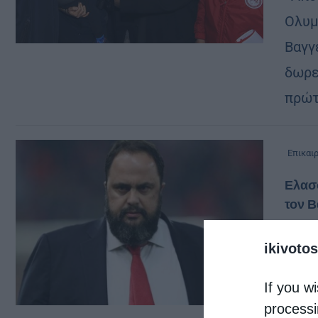
Ολυμ
Βαγγ
δωρε
πρώτ
Επικαι
Ελασ
τον 
από
chri
ikivotos
Για μ
παρα
If you wi
σπίτ
processi