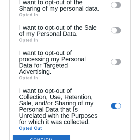
I want to opt-out of the
information by third parties on the IAB’s list
Sharing of my personal data.
Opted In
of downstream participants. This
information may also be disclosed by us to
I want to opt-out of the Sale
of my Personal Data.
third parties on the
IAB’s List of
Opted In
Downstream Participants
that may further
I want to opt-out of
disclose it to other third parties.
Τελευταία άρθρα
processing my Personal
Data for Targeted
Advertising.
Opted In
Ελληνικός Ερυθρός Σταυρός: Τι πρέπει να
I want to opt-out of
περιέχει ένα φαρμακείο διακοπών
Collection, Use, Retention,
Sale, and/or Sharing of my
Personal Data that Is
Η πανήγυρις της Μεταμορφώσεως του Σωτήρος
Unrelated with the Purposes
for which it was collected.
στη Θεσσαλονίκη
Opted Out