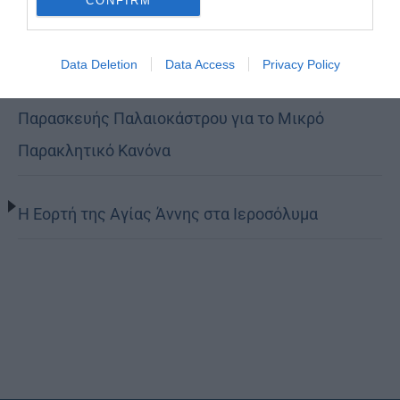
CONFIRM
Όταν είσαι ευλαβής
Data Deletion
Data Access
Privacy Policy
Ο Νεαπόλεως στο Ιερό Παρεκκλήσι Αγίας
Παρασκευής Παλαιοκάστρου για το Μικρό
Παρακλητικό Κανόνα
Η Εορτή της Αγίας Άννης στα Ιεροσόλυμα