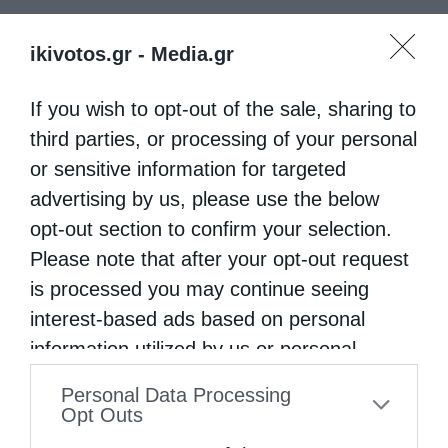
ikivotos.gr -
Media.gr
If you wish to opt-out of the sale, sharing to
third parties, or processing of your personal
or sensitive information for targeted
advertising by us, please use the below
opt-out section to confirm your selection.
Please note that after your opt-out request
is processed you may continue seeing
interest-based ads based on personal
information utilized by us or personal
information disclosed to third parties prior
Personal Data Processing
to your opt-out. You may separately opt-out
Opt Outs
of the further disclosure of your personal