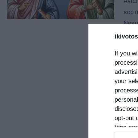
Αγίω
εορτ
Νοεμ
ikivotos
If you wi
processi
advertis
your sel
processe
personal
disclose
opt-out 
third pa
informat