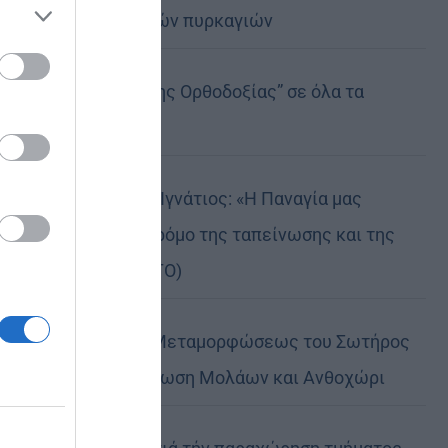
καταστροφικών πυρκαγιών
ose it to
Η “Κιβωτός της Ορθοδοξίας” σε όλα τα
περίπτερα
Δημητριάδος Ιγνάτιος: «Η Παναγία μας
δείχνει τον δρόμο της ταπείνωσης και της
σιωπής» (ΦΩΤΟ)
Η εορτή της Μεταμορφώσεως του Σωτήρος
σε Μεταμόρφωση Μολάων και Ανθοχώρι