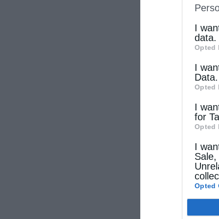
Perso
IAB’s Li
other thi
I wan
data.
Opted 
I wan
Data.
Opted 
I wan
for T
Opted 
I wan
Sale,
Unrel
colle
Opted 