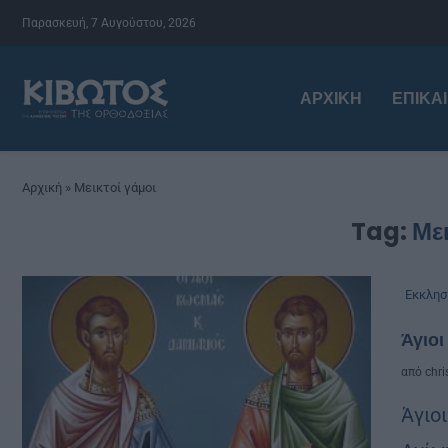
Παρασκευή, 7 Αυγούστου, 2026
ΑΡΧΙΚΉ
ΕΠΙΚΑ
Αρχική
»
Μεικτοί γάμοι
Tag:
Μει
Εκκλησ
Άγιοι
από
chri
Άγιοι