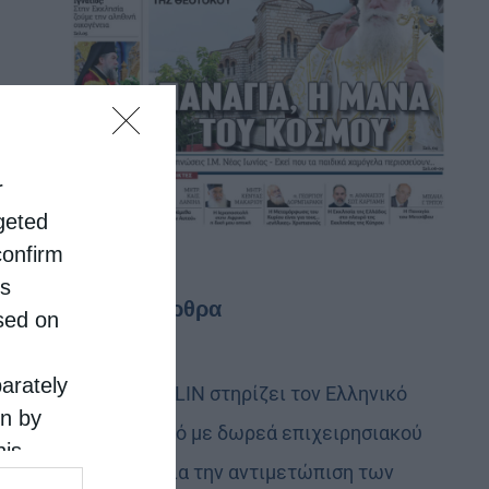
r
rgeted
confirm
is
Τελευταία άρθρα
sed on
parately
Η LEROY MERLIN στηρίζει τον Ελληνικό
on by
Ερυθρό Σταυρό με δωρεά επιχειρησιακού
his
εξοπλισμού για την αντιμετώπιση των
 the