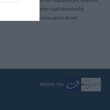
Εὐχαριστίες γιά τήν παραχώρηση τμήματος
στρατοπέδου στήν Ἱερά Μητρόπολη
Καστορίας γιά κοινωφελῆ σκοπό
Μέλος του