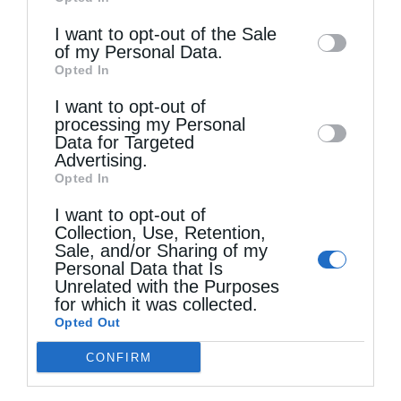
of downstream participants. This
information may also be disclosed by us to
I want to opt-out of the Sale
of my Personal Data.
third parties on the
IAB’s List of
Τελευταία άρθρα
Opted In
Downstream Participants
that may further
I want to opt-out of
disclose it to other third parties.
processing my Personal
Data for Targeted
Ελληνικός Ερυθρός Σταυρός: Τι πρέπει να
Advertising.
περιέχει ένα φαρμακείο διακοπών
Opted In
I want to opt-out of
Collection, Use, Retention,
Η πανήγυρις της Μεταμορφώσεως του Σωτήρος
Sale, and/or Sharing of my
Personal Data that Is
στη Θεσσαλονίκη
Unrelated with the Purposes
for which it was collected.
Opted Out
Όταν είσαι ευλαβής
CONFIRM
Ο Νεαπόλεως στο Ιερό Παρεκκλήσι Αγίας