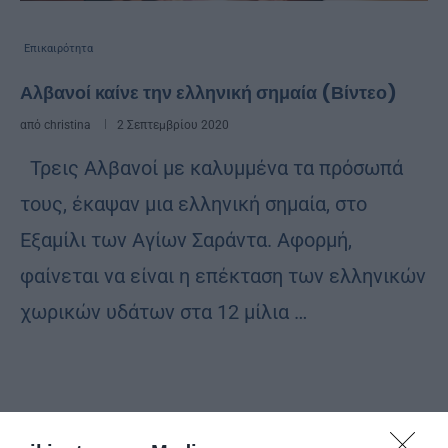
Επικαιρότητα
Αλβανοί καίνε την ελληνική σημαία (Βίντεο)
από
christina
2 Σεπτεμβρίου 2020
Τρεις Αλβανοί με καλυμμένα τα πρόσωπά
τους, έκαψαν μια ελληνική σημαία, στο
Εξαμίλι των Αγίων Σαράντα. Αφορμή,
φαίνεται να είναι η επέκταση των ελληνικών
χωρικών υδάτων στα 12 μίλια …