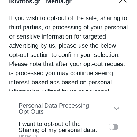
ikivotos.gr -
Media.gr
If you wish to opt-out of the sale, sharing to
third parties, or processing of your personal
or sensitive information for targeted
advertising by us, please use the below
opt-out section to confirm your selection.
Please note that after your opt-out request
is processed you may continue seeing
interest-based ads based on personal
information utilized by us or personal
information disclosed to third parties prior
Personal Data Processing
to your opt-out. You may separately opt-out
Opt Outs
of the further disclosure of your personal
I want to opt-out of the
information by third parties on the IAB’s list
Sharing of my personal data.
Opted In