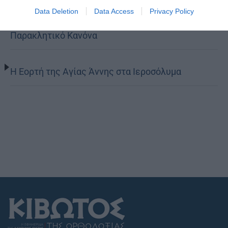
Data Deletion
Data Access
Privacy Policy
Παρασκευής Παλαιοκάστρου για το Μικρό
Παρακλητικό Κανόνα
Η Εορτή της Αγίας Άννης στα Ιεροσόλυμα