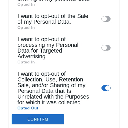
Opted In
of downstream participants. This
information may also be disclosed by us to
I want to opt-out of the Sale
of my Personal Data.
third parties on the
IAB’s List of
Opted In
Downstream Participants
that may further
I want to opt-out of
disclose it to other third parties.
processing my Personal
Data for Targeted
Advertising.
Opted In
I want to opt-out of
Collection, Use, Retention,
Sale, and/or Sharing of my
Personal Data that Is
Unrelated with the Purposes
for which it was collected.
Opted Out
Τελευταία άρθρα
CONFIRM