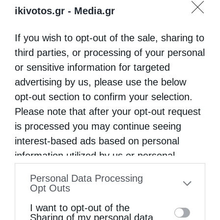
ikivotos.gr -
Media.gr
Στις ΗΠΑ θα μεταβεί μέσα στις επόμενες
μέρες ο Μητροπολίτης Λαρίσης και
If you wish to opt-out of the sale, sharing to
Τυρνάβου κ. Ιγνάτιος, προκειμένου να
third parties, or processing of your personal
υποβληθεί σε μεταμόσχευση ήπατος. Οι
or sensitive information for targeted
γιατροί που τον παρακολουθούν έκριναν
advertising by us, please use the below
opt-out section to confirm your selection.
επιτακτική την ανάγκη να υποβληθεί …
Please note that after your opt-out request
is processed you may continue seeing
interest-based ads based on personal
information utilized by us or personal
information disclosed to third parties prior
Personal Data Processing
to your opt-out. You may separately opt-out
Opt Outs
of the further disclosure of your personal
I want to opt-out of the
information by third parties on the IAB’s list
Sharing of my personal data.