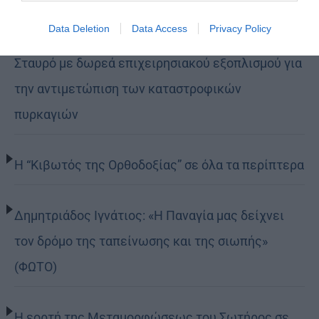
Data Deletion
Data Access
Privacy Policy
Η LEROY MERLIN στηρίζει τον Ελληνικό Ερυθρό
Σταυρό με δωρεά επιχειρησιακού εξοπλισμού για
την αντιμετώπιση των καταστροφικών
πυρκαγιών
Η “Κιβωτός της Ορθοδοξίας” σε όλα τα περίπτερα
Δημητριάδος Ιγνάτιος: «Η Παναγία μας δείχνει
τον δρόμο της ταπείνωσης και της σιωπής»
(ΦΩΤΟ)
Η εορτή της Μεταμορφώσεως του Σωτήρος σε