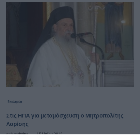
Εκκλησία
Στις ΗΠΑ για μεταμόσχευση ο Μητροπολίτης
Λαρίσης
από
christina
15 Μαΐου 2018