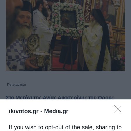
Πατριαρχεία
Στο Μετόχι της Αγίας Αικατερίνης του Όρους
Σινά o Mητροπολίτης Κεφαλληνίας
ikivotos.gr -
Media.gr
από
kivotos
25 Νοεμβρίου 2015
Στο Μετόχι της Αγίας Αικατερίνης του
If you wish to opt-out of the sale, sharing to