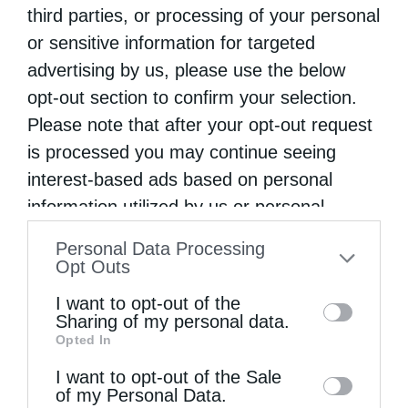
third parties, or processing of your personal
Όρους Σινά τελέσθηκε, χθες 24 Νοεμβρίου,
or sensitive information for targeted
πανηγυρικός Αρχιερατικός εσπερινός
advertising by us, please use the below
χοροστατούντος του Μητροπολίτη
opt-out section to confirm your selection.
Κεφαλληνίας κ. Δημητρίου μαζί με τον
Please note that after your opt-out request
Μητροπολίτη Αργυροκάστρου κ. Δημήτριο
is processed you may continue seeing
interest-based ads based on personal
όπου για …
information utilized by us or personal
information disclosed to third parties prior
Personal Data Processing
to your opt-out. You may separately opt-out
Opt Outs
of the further disclosure of your personal
I want to opt-out of the
information by third parties on the IAB’s list
Sharing of my personal data.
Opted In
of downstream participants. This
information may also be disclosed by us to
I want to opt-out of the Sale
of my Personal Data.
third parties on the
IAB’s List of