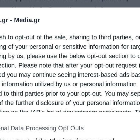
οπολίτης Αλεξανδρουπόλεως κ. Άνθιμος
.gr -
Media.gr
ξήρχε της Θείας Λειτουργίας στον Ιερός
οπολιτικός Ναός Αγίου Νικολάου, όπου
sh to opt-out of the sale, sharing to third parties, o
στηκε η εις πρεσβύτερον χειροτονία του
ng of your personal or sensitive information for ta
νου π. …
ing by us, please use the below opt-out section to 
ection. Please note that after your opt-out request 
d you may continue seeing interest-based ads ba
όλεις
 information utilized by us or personal information
α ξεχωριστή στιγμή ο Μητροπολίτης
d to third parties prior to your opt-out. You may se
ανδρουπόλεως κ. Άνθιμος, ερμήνευσε ακαπέλα τον
of the further disclosure of your personal informati
λ» του Μ. Χατζιδάκι
rties on the IAB’s list of downstream participants. T
eleni
15 Μαΐου 2026
ion may also be disclosed by us to third parties on
nal Data Processing Opt Outs
st of Downstream Participants
that may further discl
ξεχωριστή στιγμή εκτυλίχθηκε στο πλαίσιο της