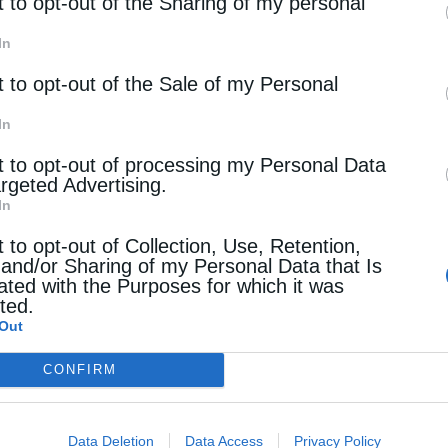
rd parties.
t to opt-out of the Sharing of my personal
γάνωσης RetroAXD 3.0, η οποία είναι αφιερωμένη
In
 ιστορία του ραδιοφώνου και της τεχνολογίας, με
t to opt-out of the Sale of my Personal
αγωνιστή τον Μητροπολίτη Αλεξανδρουπόλεως
νθιμο. Ο Σεβασμιώτατος …
In
t to opt-out of processing my Personal Data
argeted Advertising.
In
t to opt-out of Collection, Use, Retention,
 and/or Sharing of my Personal Data that Is
ated with the Purposes for which it was
cted.
Out
CONFIRM
Data Deletion
Data Access
Privacy Policy