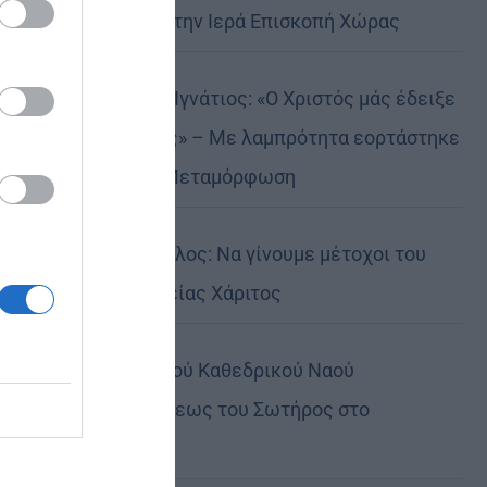
Αυστραλίας στην Ιερά Επισκοπή Χώρας
Δημητριάδος Ιγνάτιος: «Ο Χριστός μάς έδειξε
το μέλλον μας» – Με λαμπρότητα εορτάστηκε
στον Βόλο η Μεταμόρφωση
Κορίνθου Παύλος: Να γίνουμε μέτοχοι του
φωτός της Θείας Χάριτος
Πανήγυρη Ιερού Καθεδρικού Ναού
Μεταμορφώσεως του Σωτήρος στο
Αρκαλοχώρι