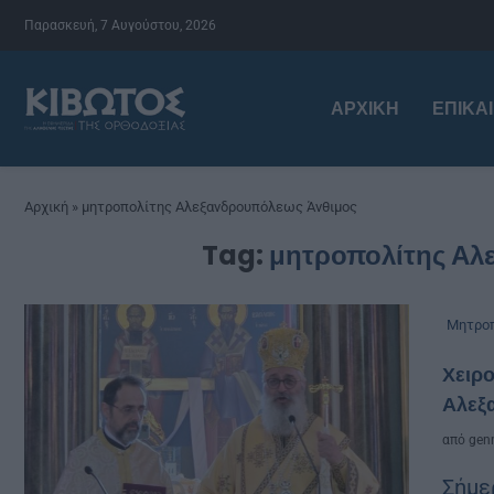
Παρασκευή, 7 Αυγούστου, 2026
ΑΡΧΙΚΉ
ΕΠΙΚΑ
Αρχική
»
μητροπολίτης Αλεξανδρουπόλεως Άνθιμος
Tag:
μητροπολίτης Αλ
Μητροπ
Χειρ
Αλεξ
από
genn
Σήμε