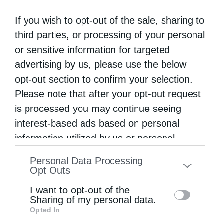
If you wish to opt-out of the sale, sharing to
third parties, or processing of your personal
or sensitive information for targeted
advertising by us, please use the below
opt-out section to confirm your selection.
Please note that after your opt-out request
is processed you may continue seeing
interest-based ads based on personal
information utilized by us or personal
information disclosed to third parties prior
Personal Data Processing
to your opt-out. You may separately opt-out
Opt Outs
of the further disclosure of your personal
I want to opt-out of the
information by third parties on the IAB’s list
Sharing of my personal data.
Opted In
of downstream participants. This