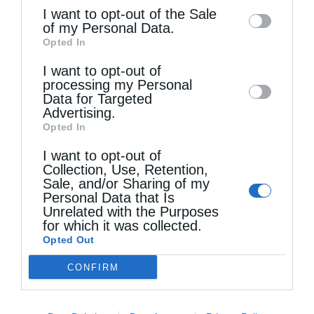
information may also be disclosed by us to
I want to opt-out of the Sale
of my Personal Data.
third parties on the
IAB’s List of
Opted In
Downstream Participants
that may further
I want to opt-out of
disclose it to other third parties.
Τελευταία άρθρα
processing my Personal
Data for Targeted
Advertising.
Opted In
Ιερά Παράκληση προς την Υπεραγία Θεοτόκο στα
I want to opt-out of
Φαβριανά Μονοφατσίου
Collection, Use, Retention,
Sale, and/or Sharing of my
Personal Data that Is
Unrelated with the Purposes
Θεία Λειτουργία στην Παναγιά Πεδιάδος
for which it was collected.
Opted Out
Θεία Λειτουργία στο Μασταμπά Ηρακλείου
CONFIRM
Τα Ιερά Κείμενα