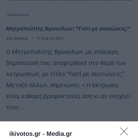
Επικαιρότητα
Μητροπολίτης Βρυούλων: “Γιατί με σκοτώνεις;”
από
christina
17 Ιουλίου 2021
Ο Μητροπολίτης Βρυούλων, με επίκαιρη
δημοσίευσή του, αναφέρθηκε στο θέμα των
εκτρώσεων, με τίτλο “Γιατί με σκοτώνεις;”.
Μεταξύ άλλων, σημειώνει: « Η έκτρωσις
είναι καθαρή βρεφοκτονία, όσο κι αν ενοχλεί
τους …
ikivotos.gr -
Media.gr