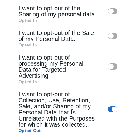
of the further disclosure of your personal
I want to opt-out of the
information by third parties on the IAB’s list
Sharing of my personal data.
Opted In
of downstream participants. This
information may also be disclosed by us to
I want to opt-out of the Sale
of my Personal Data.
third parties on the
IAB’s List of
Opted In
Downstream Participants
that may further
I want to opt-out of
disclose it to other third parties.
processing my Personal
Data for Targeted
Advertising.
Opted In
Επικαιρότητα
I want to opt-out of
Collection, Use, Retention,
Ο Μητροπολίτης Δημητριάδος αναφέρεται στην
Sale, and/or Sharing of my
Κυριακή του Τυφλού
Personal Data that Is
Unrelated with the Purposes
από
christina
5 Ιουνίου 2021
for which it was collected.
Opted Out
Ο Μητροπολίτης Δημητριάδος κ. Ιγνάτιος,