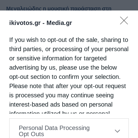
Μεγαλειώδης η μουσική παράσταση στη
Μακρινίτσα
ikivotos.gr -
Media.gr
από
christina
2 Σεπτεμβρίου 2021
Στον επιβλητικό προαύλειο χώρο του Ιερού
If you wish to opt-out of the sale, sharing to
third parties, or processing of your personal
Ναού της Κοιμήσεως της Θεοτόκου στη
or sensitive information for targeted
Μακρινίτσα, με απόλυτη επιτυχία,
advertising by us, please use the below
πραγματοποιήθηκε η μεγαλειώδης Μουσική
opt-out section to confirm your selection.
Παράσταση «Από το Βυζάντιο στο
Please note that after your opt-out request
σήμερα», την οποία διοργάνωσε το Βυζαντινό
is processed you may continue seeing
interest-based ads based on personal
Μουσείο Μακρινίτσας, με …
information utilized by us or personal
information disclosed to third parties prior
Personal Data Processing
to your opt-out. You may separately opt-out
Opt Outs