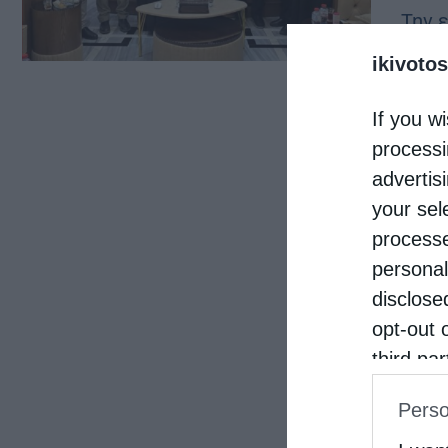
Την 
Σεβα
ikivotos
επίσ
If you wi
2026
processi
Αμπν
advertis
your sel
processe
personal
disclose
opt-out 
third pa
informat
Perso
IAB’s Li