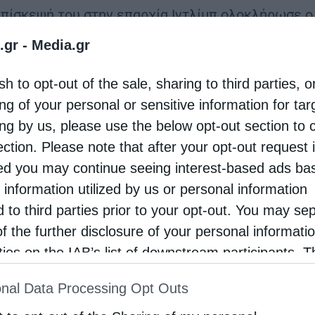
επίσκεψή του στην επαρχία Ιντλίμπ ολοκλήρωσε ο
σμιώτατος Μητροπολίτης Χαλεπίου κ. Εφραίμ με
.gr -
Media.gr
ημη συνάντηση που είχε τη Δευτέρα 11 Μαΐου
sh to opt-out of the sale, sharing to third parties, o
 με τον κυβερνήτη της περιοχής, Μοχάμαντ
ng of your personal or sensitive information for ta
τούλ …
ing by us, please use the below opt-out section to 
ection. Please note that after your opt-out request 
d you may continue seeing interest-based ads ba
 information utilized by us or personal information
d to third parties prior to your opt-out. You may se
of the further disclosure of your personal informati
rties on the IAB’s list of downstream participants. T
ion may also be disclosed by us to third parties on
nal Data Processing Opt Outs
st of Downstream Participants
that may further discl