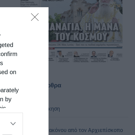
r
rgeted
confirm
is
sed on
Τελευταία άρθρα
parately
on by
his
Κακό και εκδίκηση
 the
ose it to
Χειροτονία Διακόνου από τον Αρχιεπίσκοπο