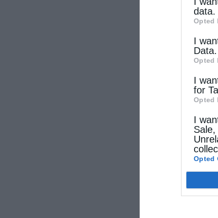
other thi
I wan
data.
Opted 
I wan
Data.
Opted 
I wan
for T
Opted 
I wan
Sale,
Unrel
colle
Opted 