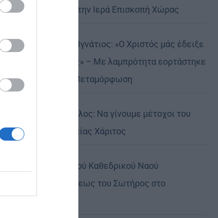
Αυστραλίας στην Ιερά Επισκοπή Χώρας
Δημητριάδος Ιγνάτιος: «Ο Χριστός μάς έδειξε
το μέλλον μας» – Με λαμπρότητα εορτάστηκε
στον Βόλο η Μεταμόρφωση
Κορίνθου Παύλος: Να γίνουμε μέτοχοι του
φωτός της Θείας Χάριτος
Πανήγυρη Ιερού Καθεδρικού Ναού
Μεταμορφώσεως του Σωτήρος στο
Αρκαλοχώρι