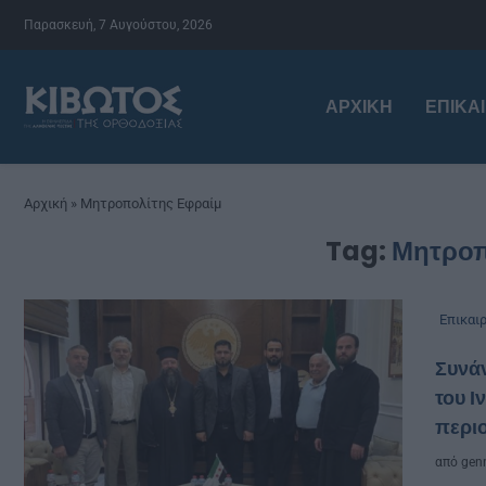
Παρασκευή, 7 Αυγούστου, 2026
ΑΡΧΙΚΉ
ΕΠΙΚΑ
Αρχική
»
Μητροπολίτης Εφραίμ
Tag:
Μητροπ
Επικαι
Συνά
του Ι
περι
από
genn