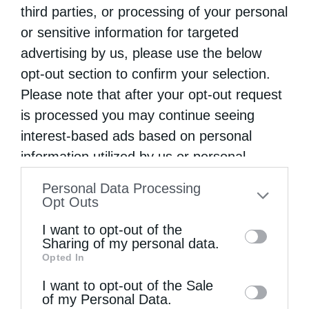
third parties, or processing of your personal
or sensitive information for targeted
advertising by us, please use the below
opt-out section to confirm your selection.
Please note that after your opt-out request
is processed you may continue seeing
interest-based ads based on personal
information utilized by us or personal
information disclosed to third parties prior
Διεθνή
Πατριαρχεία
Personal Data Processing
to your opt-out. You may separately opt-out
Opt Outs
Πατριαρχικό Τρισάγιο για τον αείμνηστο
of the further disclosure of your personal
Μητροπολίτη Ικονίου
I want to opt-out of the
information by third parties on the IAB’s list
Sharing of my personal data.
από
ikivotos
19 Ιουνίου 2026
Opted In
of downstream participants. This
Η Α.Θ. Παναγιότης ο Οικουμενικός
information may also be disclosed by us to
I want to opt-out of the Sale
of my Personal Data.
Πατριάρχης κ.κ. Βαρθολομαίος, τέλεσε
third parties on the
IAB’s List of