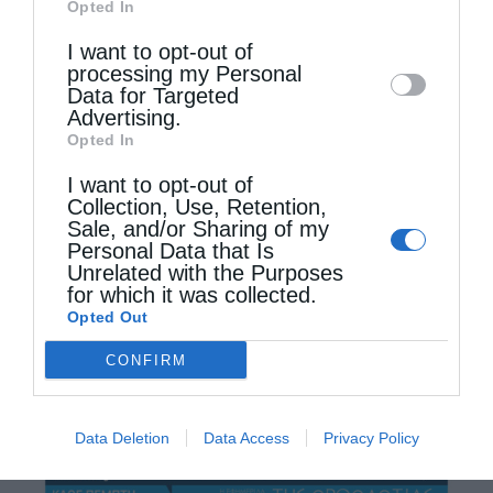
Opted In
Downstream Participants
that may further
σήμερα, Παρασκευή, 19 Ιουνίου 2026, στον
I want to opt-out of
disclose it to other third parties.
Πατριαρχικό Ναό, Τρισάγιο υπέρ
processing my Personal
Data for Targeted
αναπαύσεως της ψυχής του αιφνιδίως
Advertising.
Opted In
κοιμηθέντος αειμνήστου Μητροπολίτου
Ικονίου κυρού Θεολήπτου, …
I want to opt-out of
Collection, Use, Retention,
Sale, and/or Sharing of my
Personal Data that Is
Unrelated with the Purposes
for which it was collected.
Opted Out
CONFIRM
Data Deletion
Data Access
Privacy Policy