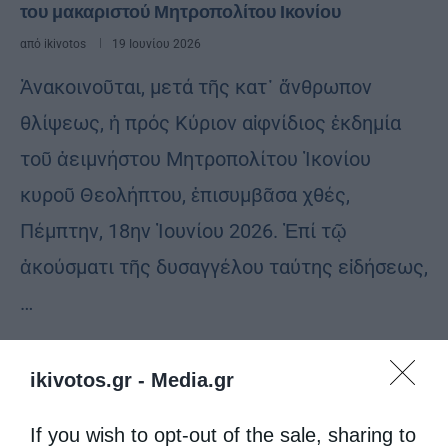
του μακαριστού Μητροπολίτου Ικονίου
από
ikivotos
19 Ιουνίου 2026
Ἀνακοινοῦται, μετά τῆς κατ᾿ ἄνθρωπον
θλίψεως, ἡ πρός Κύριον αἰφνίδιος ἐκδημία
τοῦ ἀειμνήστου Μητροπολίτου Ἰκονίου
κυροῦ Θεολήπτου, ἐπισυμβᾶσα χθές,
Πέμπτην, 18ην Ἰουνίου 2026. Ἐπί τῷ
ἀκούσματι τῆς δυσαγγέλου ταύτης εἰδήσεως,
…
ikivotos.gr -
Media.gr
If you wish to opt-out of the sale, sharing to