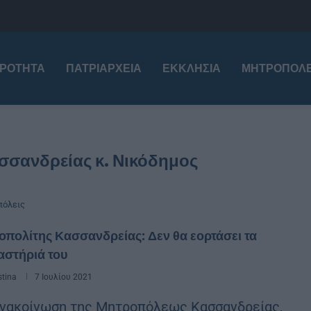
ΙΡΌΤΗΤΑ
ΠΑΤΡΙΑΡΧΕΊΑ
ΕΚΚΛΗΣΊΑ
ΜΗΤΡΟΠΌΛΕ
σσανδρείας κ. Νικόδημος
όλεις
πολίτης Κασσανδρείας: Δεν θα εορτάσει τα
αστήριά του
stina
7 Ιουλίου 2021
νακοίνωση της Μητροπόλεως Κασσανδρείας,