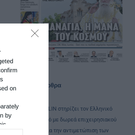
r
rgeted
confirm
is
Τελευταία άρθρα
sed on
parately
Η LEROY MERLIN στηρίζει τον Ελληνικό
on by
Ερυθρό Σταυρό με δωρεά επιχειρησιακού
his
εξοπλισμού για την αντιμετώπιση των
 the