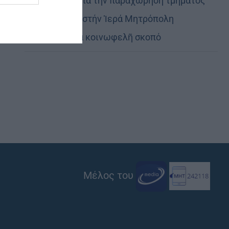
Εὐχαριστίες γιά τήν παραχώρηση τμήματος
στρατοπέδου στήν Ἱερά Μητρόπολη
Καστορίας γιά κοινωφελῆ σκοπό
Μέλος του