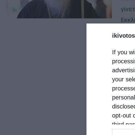
γίνε
Εκκλ
Αγίο
ikivotos
ονομ
If you wi
processi
advertis
your sel
processe
personal
disclose
opt-out 
third pa
informat