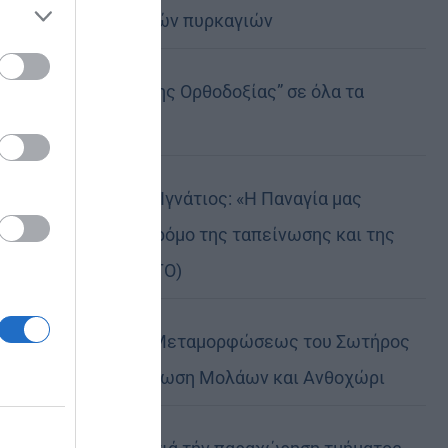
καταστροφικών πυρκαγιών
ose it to
Η “Κιβωτός της Ορθοδοξίας” σε όλα τα
περίπτερα
Δημητριάδος Ιγνάτιος: «Η Παναγία μας
δείχνει τον δρόμο της ταπείνωσης και της
σιωπής» (ΦΩΤΟ)
Η εορτή της Μεταμορφώσεως του Σωτήρος
σε Μεταμόρφωση Μολάων και Ανθοχώρι