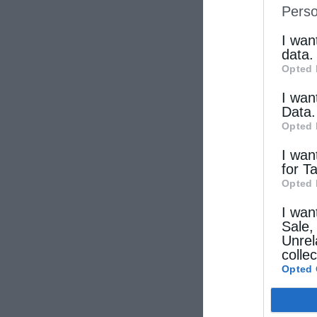
Perso
IAB’s Li
other thi
I wan
data.
Opted 
I wan
Data.
Opted 
I wan
for T
Opted 
I wan
Sale,
Unrel
colle
Opted 