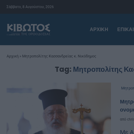
Σάββατο, 8 Αυγούστου, 2026
ΑΡΧΙΚΉ
ΕΠΙΚΑ
Αρχική
»
Μητροπολίτης Κασσανδρείας κ. Νικόδημος
Tag:
Μητροπολίτης Κα
Μητροπ
Μητρο
ονομ
από
chri
Με Α