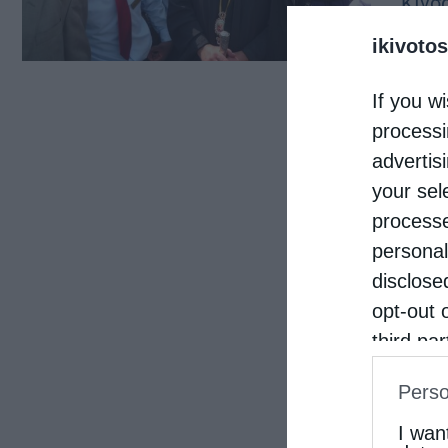
Κινσ
Αλεξ
ikivotos
μετα
If you wi
“Παπ
processi
εσπε
advertis
your sel
processe
personal
disclose
opt-out 
third pa
informat
Perso
IAB’s Li
other thi
I wan