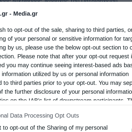
άσας Νικηφόρος, Ιεράρχης του Πατριαρχείου
ανδρείας. Ο Ιεράρχης, το απόγευμα της Τρίτης
.gr -
Media.gr
φέρθηκε με αεροδιακομιδή στο Νοσοκομείο
sh to opt-out of the sale, sharing to third parties, o
ανικολάου” της Θεσσαλονίκης, όπου και
ng of your personal or sensitive information for ta
υσμένα …
ing by us, please use the below opt-out section to 
ection. Please note that after your opt-out request 
d you may continue seeing interest-based ads ba
 information utilized by us or personal information
d to third parties prior to your opt-out. You may se
of the further disclosure of your personal informati
rties on the IAB’s list of downstream participants. T
ion may also be disclosed by us to third parties on
nal Data Processing Opt Outs
st of Downstream Participants
that may further discl
rd parties.
t to opt-out of the Sharing of my personal