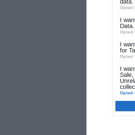
data.
Opted 
I wan
Data.
Opted 
I wan
for T
Opted 
I wan
Sale,
Unrel
colle
Opted 