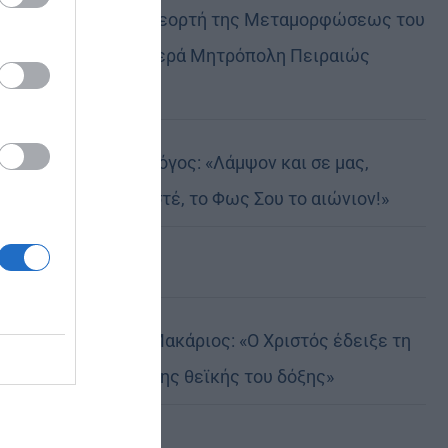
Η Δεσποτική εορτή της Μεταμορφώσεως του
Κυρίου στην Ιερά Μητρόπολη Πειραιώς
(ΦΩΤΟ)
Σερρών Θεολόγος: «Λάμψον και σε μας,
Δέσποτα Χριστέ, το Φως Σου το αιώνιον!»
Η ειρωνεία
Αυστραλίας Μακάριος: «Ο Χριστός έδειξε τη
λαμπρότητα της θεϊκής του δόξης»