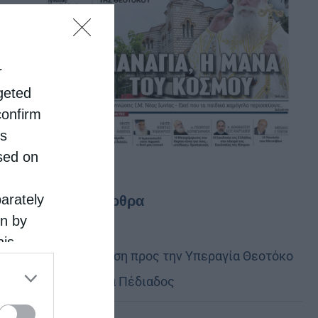
r
rgeted
confirm
is
sed on
Τελευταία άρθρα
parately
on by
his
Ιερά Παράκληση προς την Υπεραγία Θεοτόκο
 the
στην Πολυθέα Πέδιαδος
ose it to