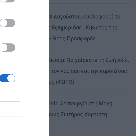
Την Πέμπτη, 13 Αυγούστου, κυκλοφορεί το
νέο φύλλο της Εφημερίδας «Κιβωτός της
Ορθοδοξίας» – Νέες Προσφορές
Πειραιώς Σεραφείμ: Να χαίρεστε τη ζωή εδώ,
αλλά να έχετε τον νου σας και την καρδιά σας
στους ουρανούς (ΦΩΤΟ)
Αρχιερατική Θεία Λειτουργία στη Μονή
Μεταμορφώσεως Σωτήρος Χορτιάτη