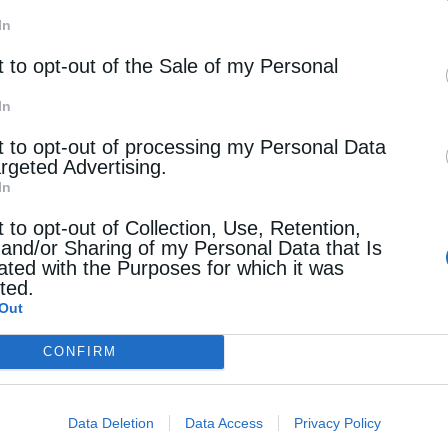
ηνίας κ. Χρυσόστομος. Μετά την προκήρυξη της
In
t to opt-out of the Sale of my Personal
In
ευξεις
t to opt-out of processing my Personal Data
ντευξη του Mεσσηνίας Χρυσόστομου στην «ΚτΟ»: Η
argeted Advertising.
σία δεν είναι παράγοντας ακτιβιστικός!
In
stina
26 Ιουνίου 2019
t to opt-out of Collection, Use, Retention,
 and/or Sharing of my Personal Data that Is
τυχώς σήμερα, ακόμη και εκκλησιαστικά
ated with the Purposes for which it was
cted.
ωπα πιστεύουν ότι η Εκκλησία είναι ένας ακόμη
Out
γοντας μέσα στο κοινωνικό και ακτιβιστικό
CONFIRM
λο της κοινωνίας που καλείται να θεραπεύσει
αν νόσον και πάσα …
Data Deletion
Data Access
Privacy Policy