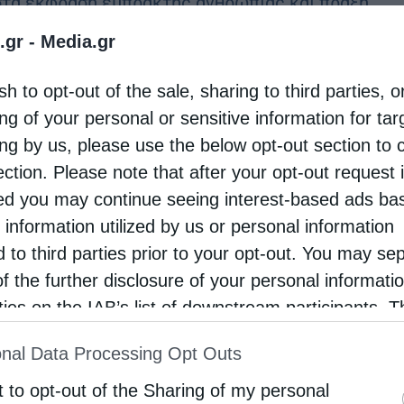
στά έκφραση έμπρακτης ανθρωπιάς και πράξη
ής ηθικής επιταγής».To μήνυμα αυτό στέλνει ο
.gr -
Media.gr
οπολίτης Μεσσηνίας κ.Χρυσόστομος
sh to opt-out of the sale, sharing to third parties, o
στώντας τον εμβολιασμό για την αντιμετώπιση …
ng of your personal or sensitive information for ta
ing by us, please use the below opt-out section to 
ection. Please note that after your opt-out request 
ρότητα
d you may continue seeing interest-based ads ba
εχωριστή τιμή για τον Μεσσηνίας
 information utilized by us or personal information
stina
13 Σεπτεμβρίου 2019
d to third parties prior to your opt-out. You may se
θυντής του Τομέα Πατερικών Σπουδών, Ιστορίας
of the further disclosure of your personal informati
rties on the IAB’s list of downstream participants. T
άτων και Συμβολικής του Τμήματος Θεολογίας
ion may also be disclosed by us to third parties on
Θεολογικής Σχολής στο Εθνικό και Καποδιστριακό
nal Data Processing Opt Outs
st of Downstream Participants
that may further discl
πιστήμιο Αθηνών, εκλέχθηκε ο μητροπολίτης
rd parties.
t to opt-out of the Sharing of my personal