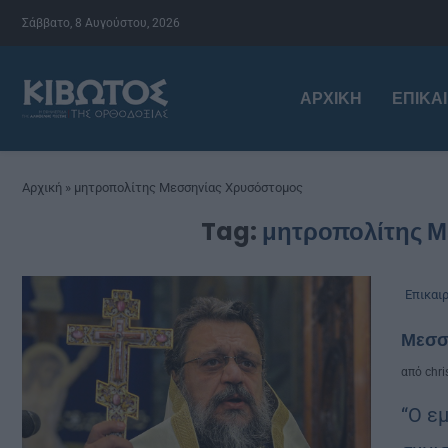
Σάββατο, 8 Αυγούστου, 2026
ΑΡΧΙΚΉ
ΕΠΙΚΑ
Αρχική
»
μητροπολίτης Μεσσηνίας Χρυσόστομος
Tag:
μητροπολίτης 
Επικαι
Μεσση
από
chri
“Ο ε