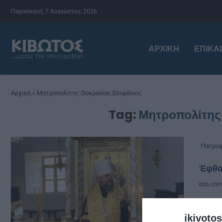
Παρασκευή, 7 Αυγούστου, 2026
ΑΡΧΙΚΉ
ΕΠΙΚΑ
Αρχική
»
Μητροπολίτης Ουκρανίας Επιφάνιος
Tag:
Μητροπολίτης
Πατρια
Έφθα
από
chri
Δοξο
ikivotos