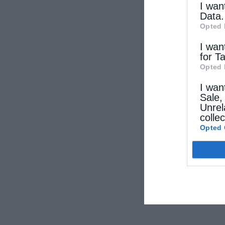
I wan
Data.
Opted 
I wan
for T
Opted 
I wan
Sale,
Unrel
colle
Opted 