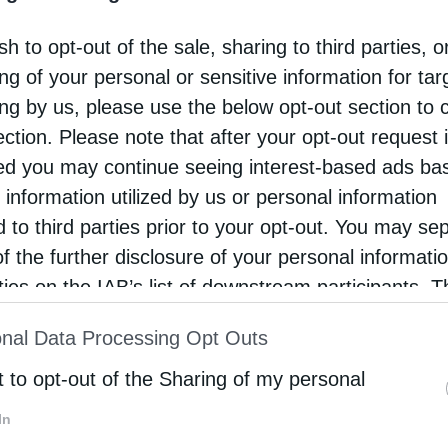
 στον Μητροπολιτικό Ναό της Παναγίας Ίμβρου
την άφιξη του Επικεφαλής της Αυτοκεφάλου
sh to opt-out of the sale, sharing to third parties, o
ησίας της Ουκρανίας, Μητροπολίτη Επιφανίου.
ng of your personal or sensitive information for ta
ing by us, please use the below opt-out section to 
ection. Please note that after your opt-out request 
d you may continue seeing interest-based ads ba
 information utilized by us or personal information
d to third parties prior to your opt-out. You may se
of the further disclosure of your personal informati
rties on the IAB’s list of downstream participants. T
ion may also be disclosed by us to third parties on
nal Data Processing Opt Outs
st of Downstream Participants
that may further discl
rd parties.
t to opt-out of the Sharing of my personal
In