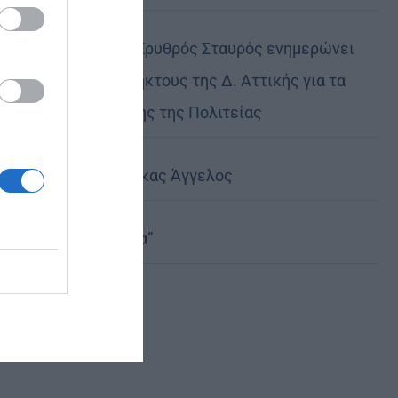
Ο Ελληνικός Ερυθρός Σταυρός ενημερώνει
τους πυρόπληκτους της Δ. Αττικής για τα
μέτρα στήριξης της Πολιτείας
Ο Άγιος Φύλακας Άγγελος
Η λέξη “Μαρία”