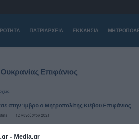
ΙΡΌΤΗΤΑ
ΠΑΤΡΙΑΡΧΕΊΑ
ΕΚΚΛΗΣΊΑ
ΜΗΤΡΟΠΌΛΕ
 Ουκρανίας Επιφάνιος
ρχεία
σε στην Ίμβρο ο Μητροπολίτης Κιέβου Επιφάνιος
stina
12 Αυγούστου 2021
λογία τελέστηκε σήμερα, Πέμπτη 12 Αυγούστου
.gr -
Media.gr