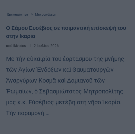
Επικαιρότητα
Μητροπόλεις
Ο Σάμου Ευσέβιος σε ποιμαντική επίσκεψή του
στην Ικαρία
από
ikivotos
2 Ιουλίου 2026
Μέ τήν εὐκαιρία τοῦ ἑορτασμοῦ τῆς μνήμης
τῶν Ἁγίων Ἐνδόξων καὶ Θαυματουργῶν
Ἀναργύρων Κοσμᾶ καὶ Δαμιανοῦ τῶν
Ῥωμαίων, ὁ Σεβασμιώτατος Μητροπολίτης
μας κ.κ. Εὐσέβιος μετέβη στὴ νῆσο Ἰκαρία.
Τὴν παραμονὴ …