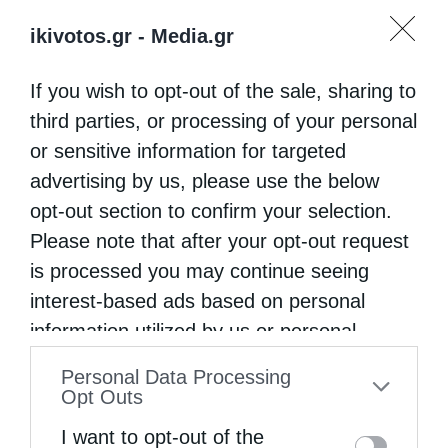
ikivotos.gr -
Media.gr
If you wish to opt-out of the sale, sharing to
third parties, or processing of your personal
or sensitive information for targeted
advertising by us, please use the below
opt-out section to confirm your selection.
Please note that after your opt-out request
is processed you may continue seeing
interest-based ads based on personal
information utilized by us or personal
information disclosed to third parties prior
Personal Data Processing
to your opt-out. You may separately opt-out
Opt Outs
of the further disclosure of your personal
I want to opt-out of the