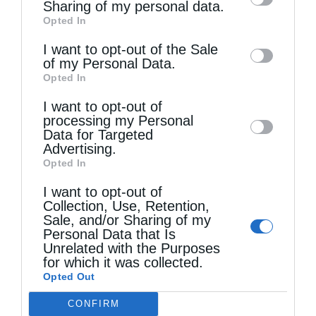
information by third parties on the IAB’s list
Sharing of my personal data.
Opted In
of downstream participants. This
information may also be disclosed by us to
I want to opt-out of the Sale
of my Personal Data.
third parties on the
IAB’s List of
Opted In
Downstream Participants
that may further
Τελευταία άρθρα
I want to opt-out of
disclose it to other third parties.
processing my Personal
Data for Targeted
Advertising.
Ο Ελληνικός Ερυθρός Σταυρός προτείνει 8
Opted In
χρήσιμες οδηγίες για την ασφάλεια στο νερό
I want to opt-out of
Collection, Use, Retention,
Sale, and/or Sharing of my
Ο θείος έρως
Personal Data that Is
Unrelated with the Purposes
for which it was collected.
Opted Out
Στελέχη των κατασκηνώσεων της Μητροπόλεως
CONFIRM
Αλεξανδρουπόλεως στα Πριγκηπόνησα