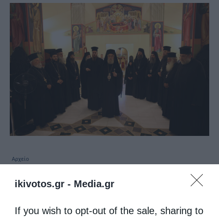
Αρχείο
Ο Μητροπολίτης Φωκίδος εόρτασε τα
ikivotos.gr -
Media.gr
ονομαστήριά του στη Μονή Αγίων Νεκταρίου και
Φανουρίου (ΦΩΤΟ)
If you wish to opt-out of the sale, sharing to