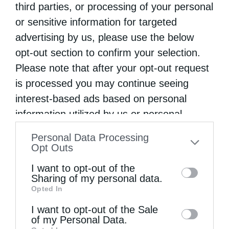
από
ikivotos
3 Σεπτεμβρίου 2025
third parties, or processing of your personal
or sensitive information for targeted
Η σημερινή ημέρα, Τετάρτη 3 Σεπτεμβρίου,
advertising by us, please use the below
αποτελεί μια ξεχωριστή γιορτή για την
opt-out section to confirm your selection.
τοπική εκκλησία της Φωκίδος, καθώς
Please note that after your opt-out request
τιμάται η ανακομιδή των λειψάνων του Αγίου
is processed you may continue seeing
interest-based ads based on personal
Νεκταρίου και η μνήμη του Οσίου …
information utilized by us or personal
information disclosed to third parties prior
Personal Data Processing
to your opt-out. You may separately opt-out
Opt Outs
of the further disclosure of your personal
I want to opt-out of the
information by third parties on the IAB’s list
Sharing of my personal data.
Opted In
of downstream participants. This
information may also be disclosed by us to
I want to opt-out of the Sale
of my Personal Data.
third parties on the
IAB’s List of