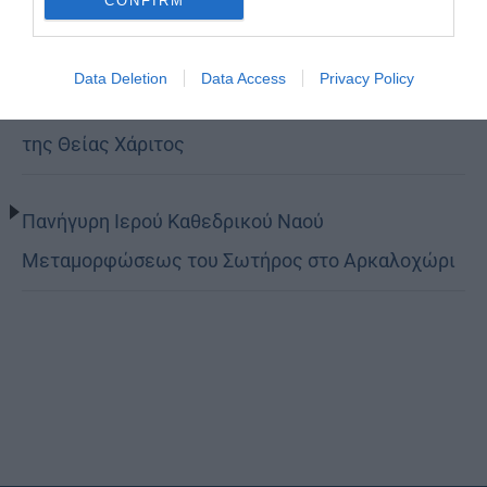
CONFIRM
Βόλο η Μεταμόρφωση
Data Deletion
Data Access
Privacy Policy
Κορίνθου Παύλος: Να γίνουμε μέτοχοι του φωτός
της Θείας Χάριτος
Πανήγυρη Ιερού Καθεδρικού Ναού
Μεταμορφώσεως του Σωτήρος στο Αρκαλοχώρι