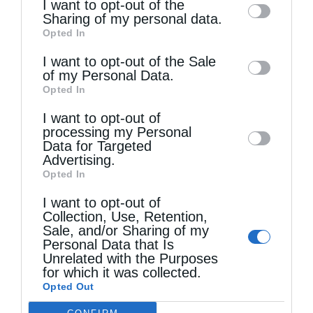
I want to opt-out of the
information by third parties on the IAB’s list
Sharing of my personal data.
Opted In
of downstream participants. This
information may also be disclosed by us to
I want to opt-out of the Sale
of my Personal Data.
third parties on the
IAB’s List of
Opted In
Downstream Participants
that may further
Τελευταία άρθρα
I want to opt-out of
disclose it to other third parties.
processing my Personal
Data for Targeted
Κακό και εκδίκηση
Advertising.
Opted In
I want to opt-out of
Χειροτονία Διακόνου από τον Αρχιεπίσκοπο
Collection, Use, Retention,
Sale, and/or Sharing of my
Αυστραλίας στην Ιερά Επισκοπή Χώρας
Personal Data that Is
Unrelated with the Purposes
for which it was collected.
Δημητριάδος Ιγνάτιος: «Ο Χριστός μάς έδειξε το
Opted Out
μέλλον μας» – Με λαμπρότητα εορτάστηκε στον