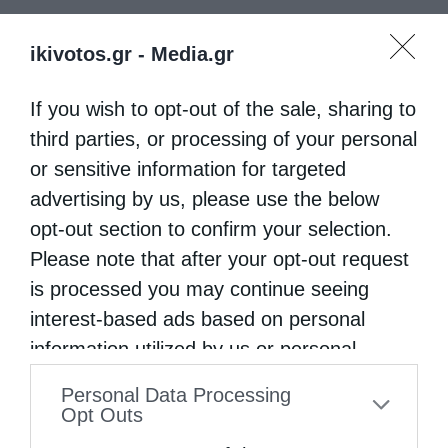
ikivotos.gr -
Media.gr
If you wish to opt-out of the sale, sharing to
third parties, or processing of your personal
or sensitive information for targeted
advertising by us, please use the below
opt-out section to confirm your selection.
Please note that after your opt-out request
is processed you may continue seeing
interest-based ads based on personal
information utilized by us or personal
information disclosed to third parties prior
Personal Data Processing
to your opt-out. You may separately opt-out
Opt Outs
of the further disclosure of your personal