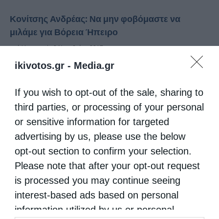
Κονίτσης Ανδρέας: Να μην φοβόμαστε να
μιλάμε για Βόρεια Ήπειρο
από
kivotos
2 Νοεμβρίου 2017
ikivotos.gr -
Media.gr
Την αλβανική “επιθετικότητα” κατά της
ελληνικής μειονότητας καυτηρίασε ο
If you wish to opt-out of the sale, sharing to
Μητροπολίτης Κονίτσης κ. Ανδρέας,
third parties, or processing of your personal
αναφερομένος στο πρόγραμμα
or sensitive information for targeted
advertising by us, please use the below
κατεδαφίσεων σπιτιών Βορειοηπειρωτών
opt-out section to confirm your selection.
στη Χειμάρα που έχει ξεκινήσει, με
Please note that after your opt-out request
πρόσχημα την ανάπτυξη της περιοχής. …
is processed you may continue seeing
interest-based ads based on personal
information utilized by us or personal