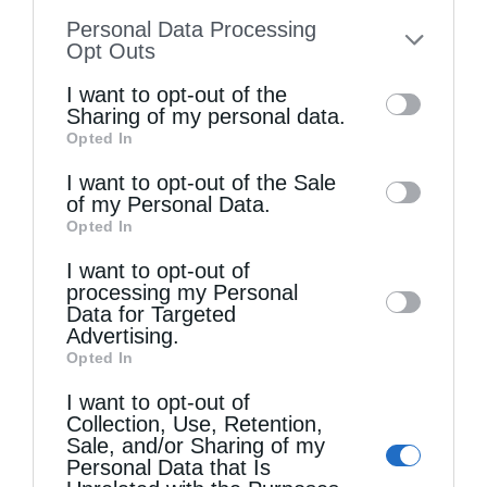
information disclosed to third parties prior
Personal Data Processing
to your opt-out. You may separately opt-out
Opt Outs
of the further disclosure of your personal
I want to opt-out of the
information by third parties on the IAB’s list
Sharing of my personal data.
Opted In
of downstream participants. This
information may also be disclosed by us to
I want to opt-out of the Sale
of my Personal Data.
third parties on the
IAB’s List of
Opted In
Downstream Participants
that may further
I want to opt-out of
disclose it to other third parties.
processing my Personal
Data for Targeted
Advertising.
Μητροπόλεις
Opted In
Κονίτσης Ανδρέας για μείωση θητείας: Να
I want to opt-out of
αφήσει η κυβέρνηση τα πειράματα
Collection, Use, Retention,
Sale, and/or Sharing of my
από
kivotos
24 Οκτωβρίου 2017
Personal Data that Is