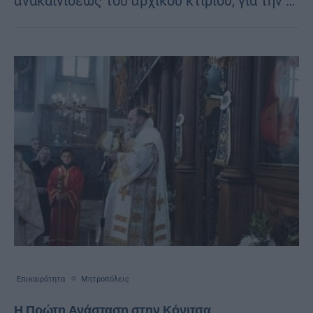
ἀνακαινίσεως τοῦ ἀρχικοῦ κτιρίου, γιά τήν …
Επικαιρότητα
Μητροπόλεις
Η Πρώτη Ανάσταση στην Κόνιτσα