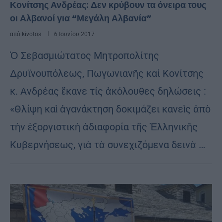
Κονίτσης Ανδρέας: Δεν κρύβουν τα όνειρα τους
οι Αλβανοί για “Μεγάλη Αλβανία”
από
kivotos
6 Ιουνίου 2017
Ὁ Σεβασμιώτατος Μητροπολίτης
Δρυϊνουπόλεως, Πωγωνιανῆς καί Κονίτσης
κ. Ανδρέας ἔκανε τίς ἀκόλουθες δηλώσεις :
«Θλίψη καὶ ἀγανάκτηση δοκιμάζει κανεὶς ἀπὸ
τὴν ἐξοργιστικὴ ἀδιαφορία τῆς Ἑλληνικῆς
Κυβερνήσεως, γιὰ τὰ συνεχιζόμενα δεινὰ …