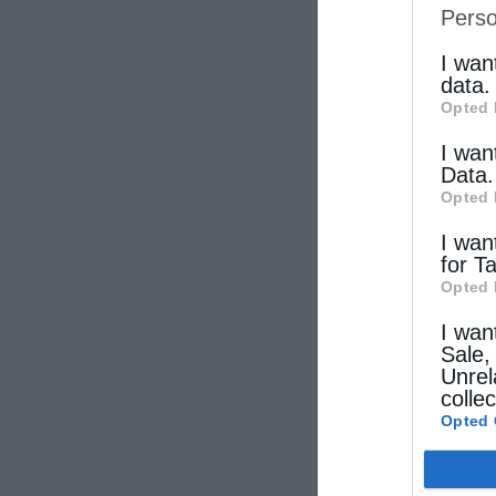
Perso
IAB’s Li
other thi
I wan
data.
Opted 
I wan
Data.
Opted 
I wan
for T
Opted 
I wan
Sale,
Unrel
colle
Opted 