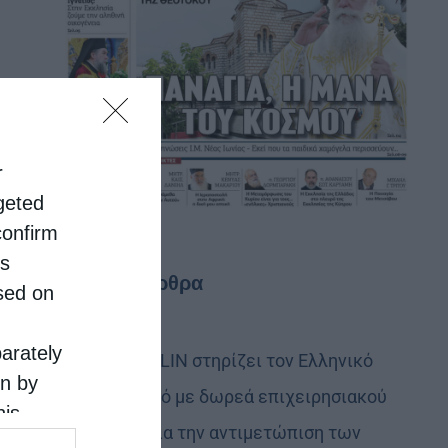
r
rgeted
confirm
is
Τελευταία άρθρα
sed on
parately
Η LEROY MERLIN στηρίζει τον Ελληνικό
on by
Ερυθρό Σταυρό με δωρεά επιχειρησιακού
his
εξοπλισμού για την αντιμετώπιση των
 the