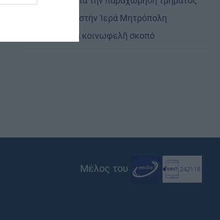
Εὐχαριστίες γιά τήν παραχώρηση τμήματος
στρατοπέδου στήν Ἱερά Μητρόπολη
Καστορίας γιά κοινωφελῆ σκοπό
Μέλος του