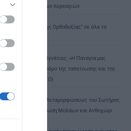
καταστροφικών πυρκαγιών
ose it to
Η “Κιβωτός της Ορθοδοξίας” σε όλα τα
περίπτερα
Δημητριάδος Ιγνάτιος: «Η Παναγία μας
δείχνει τον δρόμο της ταπείνωσης και της
σιωπής» (ΦΩΤΟ)
Η εορτή της Μεταμορφώσεως του Σωτήρος
σε Μεταμόρφωση Μολάων και Ανθοχώρι