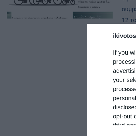
συμμ
12 τ
ΠΡΟ
ikivotos
διορ
If you wi
processi
advertis
your sel
processe
personal
disclose
opt-out 
third pa
informat