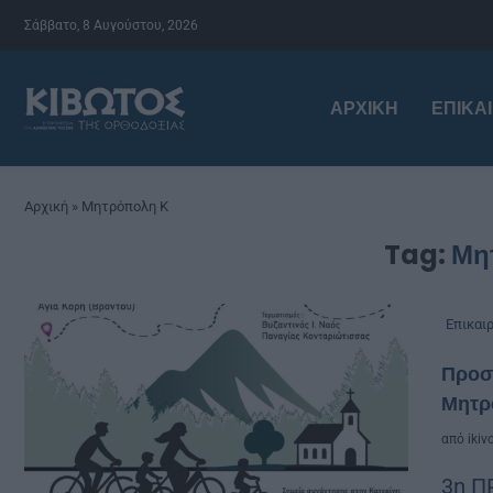
Σάββατο, 8 Αυγούστου, 2026
ΑΡΧΙΚΉ
ΕΠΙΚΑ
Αρχική
»
Μητρόπολη Κ
Tag:
Μη
Επικαι
Προσ
Μητρ
από
ikiv
3η 