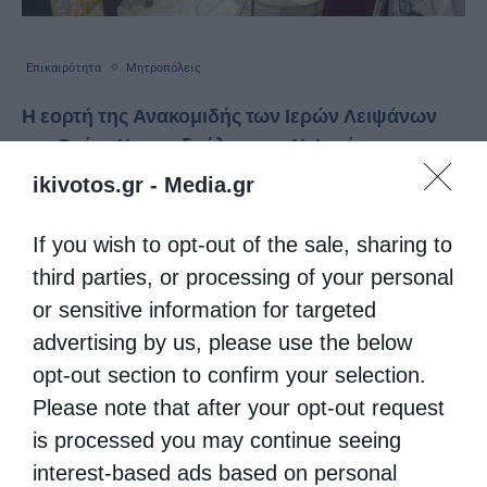
Επικαιρότητα
Μητροπόλεις
Η εορτή της Ανακομιδής των Ιερών Λειψάνων
του Οσίου Χριστοδούλου στη Ν. Ιωνία
ikivotos.gr -
Media.gr
από
ikivotos
22 Οκτωβρίου 2024
Με τη δέουσα ιεροπρέπεια τελέσθηκε την
If you wish to opt-out of the sale, sharing to
Δευτέρα 21 Οκτωβρίου 2024 Αρχιερατική
third parties, or processing of your personal
Θεία Λειτουργία επί τη σεπτή μνήμη της
or sensitive information for targeted
advertising by us, please use the below
Ανακομιδής των Ιερών Λειψάνων του Οσίου
opt-out section to confirm your selection.
Χριστοδούλου του εν Πάτμω στο Ιερό …
Please note that after your opt-out request
is processed you may continue seeing
interest-based ads based on personal