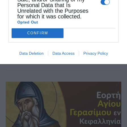
Personal Data that Is
Με την ευκαιρία της εορτής του Αγίου
Unrelated with the Purposes
for which it was collected.
ενδόξου Αποστόλου και Ευαγγελιστού Λουκά
Opted Out
του Ιατρού, την Παρασκευή 18 Οκτωβρίου
CONFIRM
2024 και ώρες 5:30μ.μ.-8:30μ.μ. θα τελεσθεί
Εσπερινή Θεία Λειτουργία στο Ιερό
Data Deletion
Data Access
Privacy Policy
Παρεκκλήσιο …