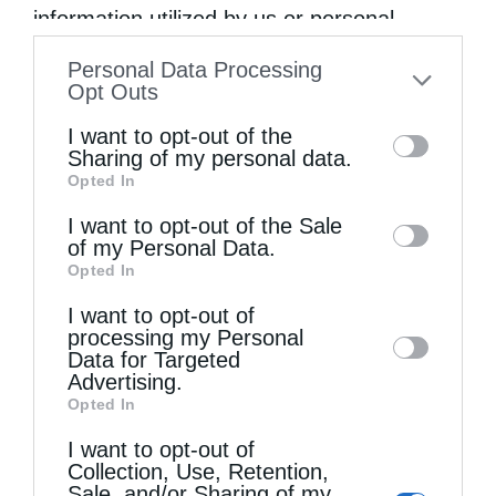
information utilized by us or personal
information disclosed to third parties prior
Personal Data Processing
to your opt-out. You may separately opt-out
Opt Outs
of the further disclosure of your personal
I want to opt-out of the
information by third parties on the IAB’s list
Sharing of my personal data.
Opted In
of downstream participants. This
information may also be disclosed by us to
I want to opt-out of the Sale
of my Personal Data.
third parties on the
IAB’s List of
Opted In
Downstream Participants
that may further
I want to opt-out of
disclose it to other third parties.
processing my Personal
Επικαιρότητα
Μητροπόλεις
Data for Targeted
Advertising.
Εσπερινή Θεία Λειτουργία στο Παρεκκλήσιο
Opted In
των Τριών Θεραρφών και Αγίου Λουκά του
Ιατρού στη Νέα Ιωνία
I want to opt-out of
Collection, Use, Retention,
από
ikivotos
18 Οκτωβρίου 2024
Sale, and/or Sharing of my