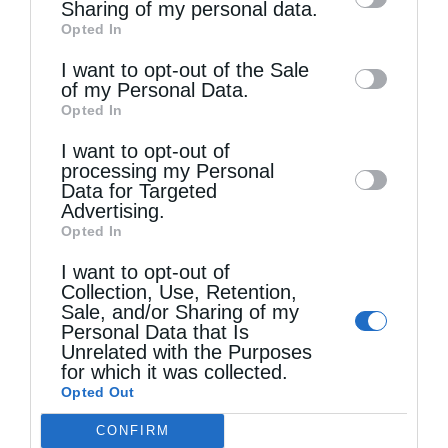
information by third parties on the IAB’s list
Sharing of my personal data.
Opted In
of downstream participants. This
information may also be disclosed by us to
I want to opt-out of the Sale
of my Personal Data.
third parties on the
IAB’s List of
Τελευταία άρθρα
Opted In
Downstream Participants
that may further
I want to opt-out of
disclose it to other third parties.
processing my Personal
Κι αν έπεσες, σήκω (Βίντεο)
Data for Targeted
Advertising.
Opted In
Η Παιδαγωγία του Θεού
I want to opt-out of
Collection, Use, Retention,
Sale, and/or Sharing of my
Την Πέμπτη, 13 Αυγούστου, κυκλοφορεί το νέο
Personal Data that Is
Unrelated with the Purposes
φύλλο της Εφημερίδας «Κιβωτός της
for which it was collected.
Opted Out
Ορθοδοξίας» – Νέες Προσφορές
CONFIRM