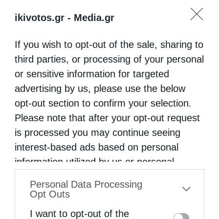
ikivotos.gr -
Media.gr
If you wish to opt-out of the sale, sharing to
third parties, or processing of your personal
or sensitive information for targeted
advertising by us, please use the below
opt-out section to confirm your selection.
Please note that after your opt-out request
is processed you may continue seeing
interest-based ads based on personal
information utilized by us or personal
information disclosed to third parties prior
Personal Data Processing
to your opt-out. You may separately opt-out
Opt Outs
of the further disclosure of your personal
I want to opt-out of the