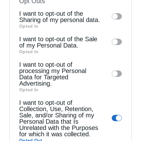
Opt Outs
of the further disclosure of your personal
I want to opt-out of the
information by third parties on the IAB’s list
Sharing of my personal data.
Opted In
of downstream participants. This
Τελευταία άρθρα
information may also be disclosed by us to
I want to opt-out of the Sale
of my Personal Data.
third parties on the
IAB’s List of
Opted In
Downstream Participants
that may further
Η LEROY MERLIN στηρίζει τον Ελληνικό Ερυθρό
I want to opt-out of
disclose it to other third parties.
Σταυρό με δωρεά επιχειρησιακού εξοπλισμού για
processing my Personal
Data for Targeted
την αντιμετώπιση των καταστροφικών
Advertising.
Opted In
πυρκαγιών
I want to opt-out of
Collection, Use, Retention,
Sale, and/or Sharing of my
Η “Κιβωτός της Ορθοδοξίας” σε όλα τα περίπτερα
Personal Data that Is
Unrelated with the Purposes
for which it was collected.
Δημητριάδος Ιγνάτιος: «Η Παναγία μας δείχνει
Opted Out