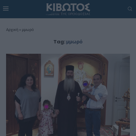
Αρχική
»
μμωρό
Tag:
μμωρό