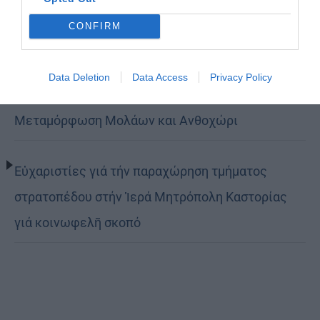
τον δρόμο της ταπείνωσης και της σιωπής»
CONFIRM
(ΦΩΤΟ)
Data Deletion
Data Access
Privacy Policy
Η εορτή της Μεταμορφώσεως του Σωτήρος σε
Μεταμόρφωση Μολάων και Ανθοχώρι
Εὐχαριστίες γιά τήν παραχώρηση τμήματος
στρατοπέδου στήν Ἱερά Μητρόπολη Καστορίας
γιά κοινωφελῆ σκοπό