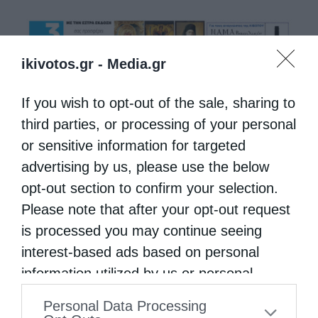
ikivotos.gr -
Media.gr
If you wish to opt-out of the sale, sharing to
third parties, or processing of your personal
or sensitive information for targeted
advertising by us, please use the below
opt-out section to confirm your selection.
Please note that after your opt-out request
is processed you may continue seeing
interest-based ads based on personal
information utilized by us or personal
information disclosed to third parties prior
Personal Data Processing
to your opt-out. You may separately opt-out