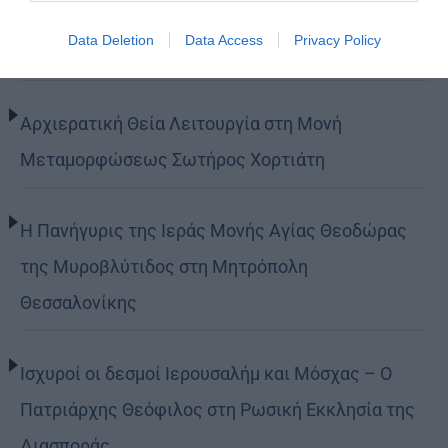
αλλά να έχετε τον νου σας και την καρδιά σας
Data Deletion
Data Access
Privacy Policy
στους ουρανούς (ΦΩΤΟ)
Αρχιερατική Θεία Λειτουργία στη Μονή
Μεταμορφώσεως Σωτήρος Χορτιάτη
Η Πανήγυρις της Ιεράς Μονής Αγίας Θεοδώρας
της Μυροβλύτιδος στη Μητρόπολη
Θεσσαλονίκης
Ισχυροί οι δεσμοί Ιερουσαλήμ και Μόσχας – Ο
Πατριάρχης Θεόφιλος στη Ρωσική Εκκλησία της
Διασποράς