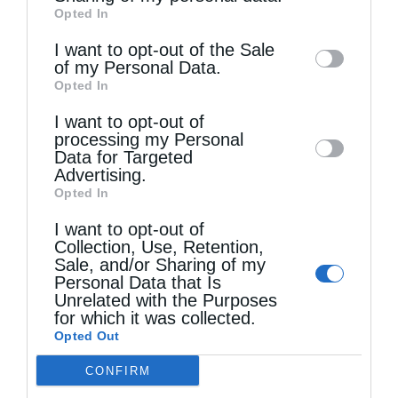
Opted In
of downstream participants. This
information may also be disclosed by us to
I want to opt-out of the Sale
of my Personal Data.
third parties on the
IAB’s List of
Opted In
Downstream Participants
that may further
I want to opt-out of
disclose it to other third parties.
processing my Personal
Data for Targeted
Advertising.
Opted In
I want to opt-out of
Collection, Use, Retention,
Sale, and/or Sharing of my
Personal Data that Is
Unrelated with the Purposes
Τελευταία άρθρα
for which it was collected.
Opted Out
CONFIRM
Πειραιώς Σεραφείμ: Να χαίρεστε τη ζωή εδώ,