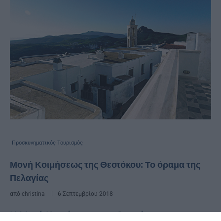
Προσκυνηματικός Τουρισμός
Μονή Κοιμήσεως της Θεοτόκου: Το όραμα της
Πελαγίας
από
christina
6 Σεπτεμβρίου 2018
Η Mονή Κοιμήσεως της Θεοτόκου