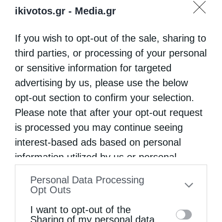
ikivotos.gr -
Media.gr
Κεχροβουνίου δεν είναι που δεσπόζει λίγα
χιλιόμετρα από τη χώρα της Τήνου, στη μέση
If you wish to opt-out of the sale, sharing to
του βουνού, με θέα το απέραντο γαλάζιο.
third parties, or processing of your personal
Ούτε είναι που πίσω …
or sensitive information for targeted
advertising by us, please use the below
opt-out section to confirm your selection.
Please note that after your opt-out request
is processed you may continue seeing
interest-based ads based on personal
information utilized by us or personal
information disclosed to third parties prior
Personal Data Processing
to your opt-out. You may separately opt-out
Opt Outs
of the further disclosure of your personal
I want to opt-out of the
information by third parties on the IAB’s list
Sharing of my personal data.