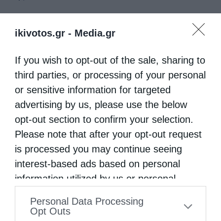
ikivotos.gr -
Media.gr
If you wish to opt-out of the sale, sharing to
third parties, or processing of your personal
or sensitive information for targeted
advertising by us, please use the below
opt-out section to confirm your selection.
Please note that after your opt-out request
is processed you may continue seeing
interest-based ads based on personal
information utilized by us or personal
information disclosed to third parties prior
Personal Data Processing
to your opt-out. You may separately opt-out
Opt Outs