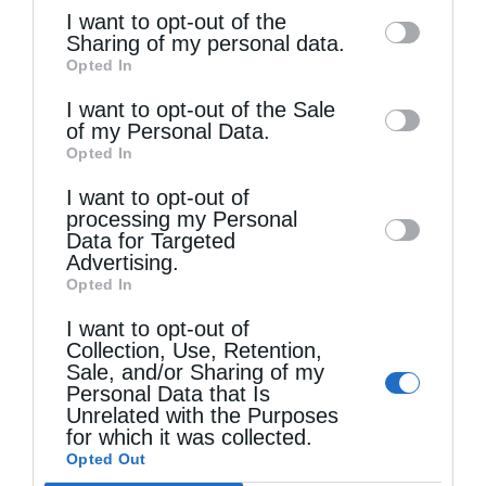
of the further disclosure of your personal
I want to opt-out of the
information by third parties on the IAB’s list
Sharing of my personal data.
Opted In
of downstream participants. This
information may also be disclosed by us to
I want to opt-out of the Sale
of my Personal Data.
third parties on the
IAB’s List of
Opted In
Downstream Participants
that may further
I want to opt-out of
disclose it to other third parties.
processing my Personal
Τελευταία άρθρα
Data for Targeted
Advertising.
Opted In
Δημητριάδος Ιγνάτιος: «Ο Ναός είναι ο τόπος της
I want to opt-out of
πίστεως, της παράδοσης και της ενότητας»
Collection, Use, Retention,
Sale, and/or Sharing of my
Personal Data that Is
Unrelated with the Purposes
«Η Πίστη ως Δύναμη Ενότητας και Υπέρβασης
for which it was collected.
Opted Out
των Παγκόσμιων Κρίσεων» (Ι’ Κυριακή Ματθαίου)