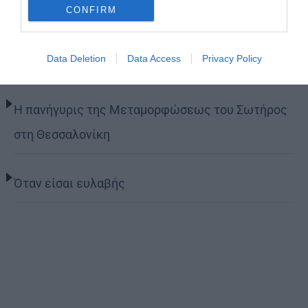
CONFIRM
Ελληνικός Ερυθρός Σταυρός: Τι πρέπει να
Data Deletion
Data Access
Privacy Policy
περιέχει ένα φαρμακείο διακοπών
Η πανήγυρις της Μεταμορφώσεως του Σωτήρος
στη Θεσσαλονίκη
Όταν είσαι ευλαβής