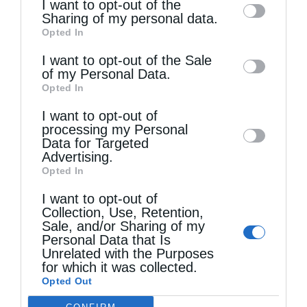
I want to opt-out of the
information by third parties on the IAB’s list
Sharing of my personal data.
Opted In
of downstream participants. This
information may also be disclosed by us to
I want to opt-out of the Sale
of my Personal Data.
third parties on the
IAB’s List of
Opted In
Downstream Participants
that may further
Τελευταία άρθρα
I want to opt-out of
disclose it to other third parties.
processing my Personal
Data for Targeted
Κακό και εκδίκηση
Advertising.
Opted In
I want to opt-out of
Χειροτονία Διακόνου από τον Αρχιεπίσκοπο
Collection, Use, Retention,
Sale, and/or Sharing of my
Αυστραλίας στην Ιερά Επισκοπή Χώρας
Personal Data that Is
Unrelated with the Purposes
for which it was collected.
Δημητριάδος Ιγνάτιος: «Ο Χριστός μάς έδειξε το
Opted Out
μέλλον μας» – Με λαμπρότητα εορτάστηκε στον