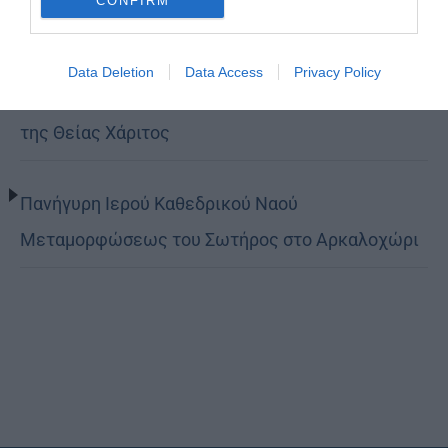
CONFIRM
Βόλο η Μεταμόρφωση
Data Deletion
Data Access
Privacy Policy
Κορίνθου Παύλος: Να γίνουμε μέτοχοι του φωτός
της Θείας Χάριτος
Πανήγυρη Ιερού Καθεδρικού Ναού
Μεταμορφώσεως του Σωτήρος στο Αρκαλοχώρι