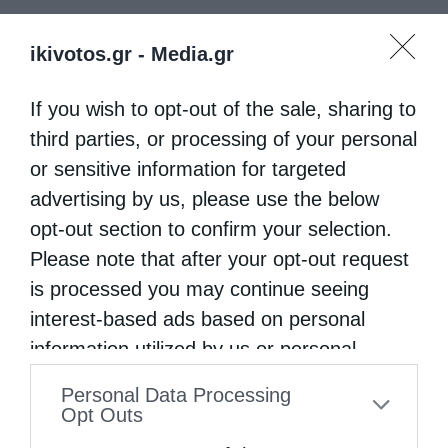
ikivotos.gr -
Media.gr
If you wish to opt-out of the sale, sharing to
third parties, or processing of your personal
or sensitive information for targeted
advertising by us, please use the below
opt-out section to confirm your selection.
Please note that after your opt-out request
is processed you may continue seeing
interest-based ads based on personal
information utilized by us or personal
information disclosed to third parties prior
Personal Data Processing
to your opt-out. You may separately opt-out
Opt Outs
of the further disclosure of your personal