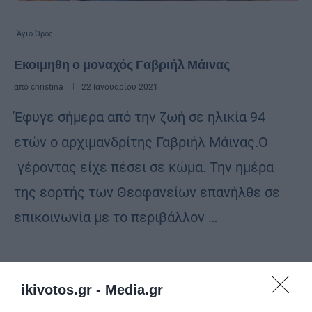
Άγιο Όρος
Εκοιμηθη ο μοναχός Γαβριήλ Μάινας
από
christina
22 Ιανουαρίου 2021
Έφυγε σήμερα από την ζωή σε ηλικία 94
ετών ο αρχιμανδρίτης Γαβριήλ Μάινας.Ο
γέροντας είχε πέσει σε κώμα. Την ημέρα
της εορτής των Θεοφανείων επανήλθε σε
επικοινωνία με το περιβάλλον …
ikivotos.gr -
Media.gr