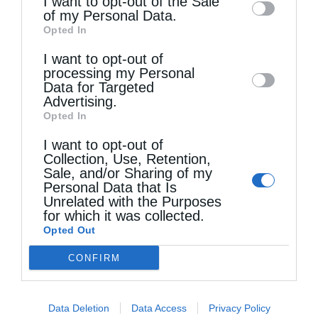
I want to opt-out of the Sale
of my Personal Data.
third parties on the
IAB’s List of
Opted In
Downstream Participants
that may further
Τελευταία άρθρα
I want to opt-out of
disclose it to other third parties.
processing my Personal
Data for Targeted
Advertising.
Απαντήσεις σε πνευματικά ζητήματα (Βίντεο)
Opted In
I want to opt-out of
Collection, Use, Retention,
Επίσκεψη του Δ/ντού της Β/θμιας Εκπαίδευσης
Sale, and/or Sharing of my
Personal Data that Is
στον Μητροπολίτη Δημητριάδος
Unrelated with the Purposes
for which it was collected.
Opted Out
Δέντρο που δεν ποτίζεται, θα ξεραθεί
CONFIRM
Κακό και εκδίκηση
Data Deletion
Data Access
Privacy Policy