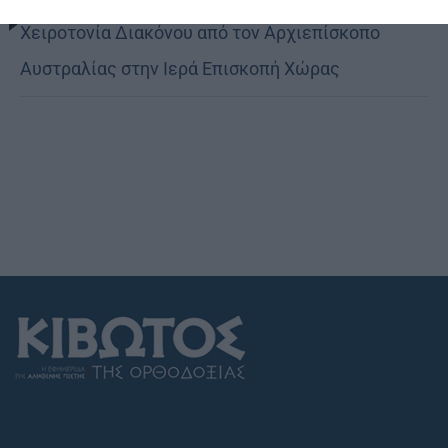
Χειροτονία Διακόνου από τον Αρχιεπίσκοπο
Αυστραλίας στην Ιερά Επισκοπή Χώρας