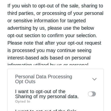
If you wish to opt-out of the sale, sharing to
third parties, or processing of your personal
or sensitive information for targeted
advertising by us, please use the below
opt-out section to confirm your selection.
Please note that after your opt-out request
is processed you may continue seeing
interest-based ads based on personal
information utilized by us or personal
information disclosed to third parties prior
Personal Data Processing
to your opt-out. You may separately opt-out
Opt Outs
of the further disclosure of your personal
I want to opt-out of the
information by third parties on the IAB’s list
Sharing of my personal data.
Opted In
of downstream participants. This
information may also be disclosed by us to