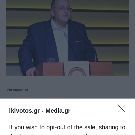
Επικαιρότητα
Β. Λιόλιος: “Ο Θεάνρωπος στο Σταυρό και εμείς
ikivotos.gr -
Media.gr
θα παίζουμε μπάσκετ;”
από
kivotos
7 Απριλίου 2017
If you wish to opt-out of the sale, sharing to
Dηλώσεις που προκαλούν αίσθηση έκανε ο