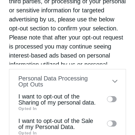
third parties, or processing of your personal
μεγαλομέτοχος της ΚΑΕ Προμηθέας,
or sensitive information for targeted
advertising by us, please use the below
Βαγγέλης Λιόλιος, ο οποίος ανέφερε ότι
opt-out section to confirm your selection.
είναι ντροπή να γίνονται αγώνες τη Μ.
Please note that after your opt-out request
Πέμπτη για την Basket League, ενώ ο …
is processed you may continue seeing
interest-based ads based on personal
information utilized by us or personal
information disclosed to third parties prior
Personal Data Processing
to your opt-out. You may separately opt-out
Opt Outs
of the further disclosure of your personal
I want to opt-out of the
information by third parties on the IAB’s list
Sharing of my personal data.
Opted In
of downstream participants. This
information may also be disclosed by us to
I want to opt-out of the Sale
of my Personal Data.
third parties on the
IAB’s List of
Opted In