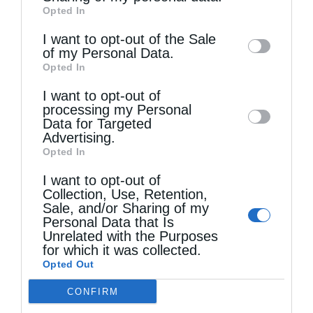
Opted In
of downstream participants. This
information may also be disclosed by us to
I want to opt-out of the Sale
of my Personal Data.
third parties on the
IAB’s List of
Opted In
Downstream Participants
that may further
Τελευταία άρθρα
I want to opt-out of
disclose it to other third parties.
processing my Personal
Data for Targeted
Ελληνικός Ερυθρός Σταυρός: Τι πρέπει να
Advertising.
Opted In
περιέχει ένα φαρμακείο διακοπών
I want to opt-out of
Collection, Use, Retention,
Sale, and/or Sharing of my
Η πανήγυρις της Μεταμορφώσεως του Σωτήρος
Personal Data that Is
Unrelated with the Purposes
στη Θεσσαλονίκη
for which it was collected.
Opted Out
Όταν είσαι ευλαβής
CONFIRM