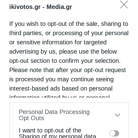
ikivotos.gr -
Media.gr
If you wish to opt-out of the sale, sharing to
third parties, or processing of your personal
or sensitive information for targeted
advertising by us, please use the below
opt-out section to confirm your selection.
Please note that after your opt-out request
is processed you may continue seeing
interest-based ads based on personal
information utilized by us or personal
information disclosed to third parties prior
Personal Data Processing
to your opt-out. You may separately opt-out
Opt Outs
of the further disclosure of your personal
I want to opt-out of the
information by third parties on the IAB’s list
Sharing of my personal data.