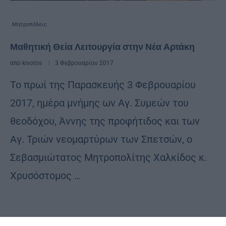
Μητροπόλεις
Μαθητική Θεία Λειτουργία στην Νέα Αρτάκη
από
kivotos
3 Φεβρουαρίου 2017
Το πρωί της Παρασκευής 3 Φεβρουαρίου
2017, ημέρα μνήμης ων Αγ. Συμεών του
θεοδόχου, Άννης της προφήτιδος και των
Αγ. Τριών νεομαρτύρων των Σπετσών, ο
Σεβασμιώτατος Μητροπολίτης Χαλκίδος κ.
Χρυσόστομος …