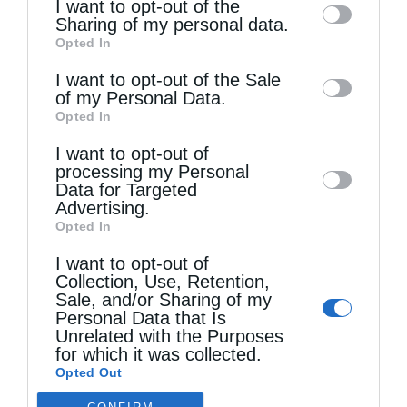
I want to opt-out of the
information by third parties on the IAB’s list
Sharing of my personal data.
Opted In
of downstream participants. This
information may also be disclosed by us to
I want to opt-out of the Sale
of my Personal Data.
third parties on the
IAB’s List of
Opted In
Downstream Participants
that may further
Τελευταία άρθρα
I want to opt-out of
disclose it to other third parties.
processing my Personal
Data for Targeted
Κακό και εκδίκηση
Advertising.
Opted In
I want to opt-out of
Χειροτονία Διακόνου από τον Αρχιεπίσκοπο
Collection, Use, Retention,
Sale, and/or Sharing of my
Αυστραλίας στην Ιερά Επισκοπή Χώρας
Personal Data that Is
Unrelated with the Purposes
for which it was collected.
Δημητριάδος Ιγνάτιος: «Ο Χριστός μάς έδειξε το
Opted Out
μέλλον μας» – Με λαμπρότητα εορτάστηκε στον