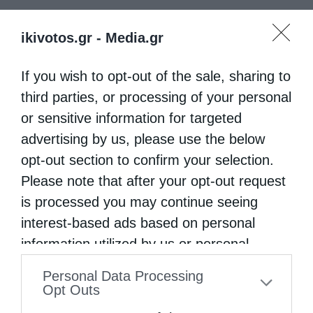
ikivotos.gr -
Media.gr
If you wish to opt-out of the sale, sharing to
third parties, or processing of your personal
or sensitive information for targeted
advertising by us, please use the below
opt-out section to confirm your selection.
Please note that after your opt-out request
is processed you may continue seeing
interest-based ads based on personal
information utilized by us or personal
information disclosed to third parties prior
Personal Data Processing
to your opt-out. You may separately opt-out
Opt Outs
of the further disclosure of your personal