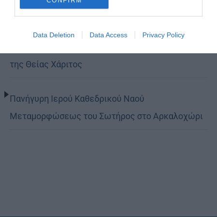
CONFIRM
Βόλο η Μεταμόρφωση
Data Deletion
Data Access
Privacy Policy
Κορίνθου Παύλος: Να γίνουμε μέτοχοι του φωτός
της Θείας Χάριτος
Πανήγυρη Ιερού Καθεδρικού Ναού
Μεταμορφώσεως του Σωτήρος στο Αρκαλοχώρι