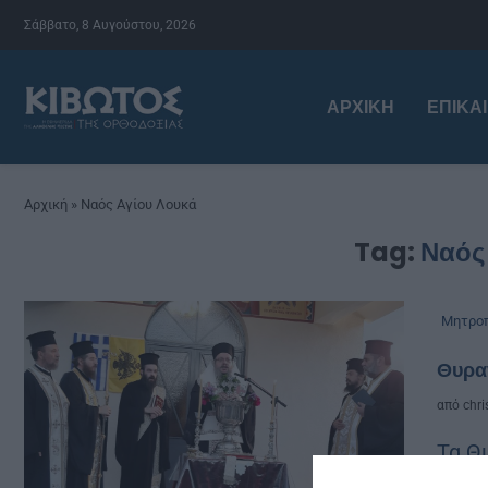
Σάββατο, 8 Αυγούστου, 2026
ΑΡΧΙΚΉ
ΕΠΙΚΑ
Αρχική
»
Ναός Αγίου Λουκά
Tag:
Ναός
Μητροπ
Θυραν
από
chri
Τα Θ