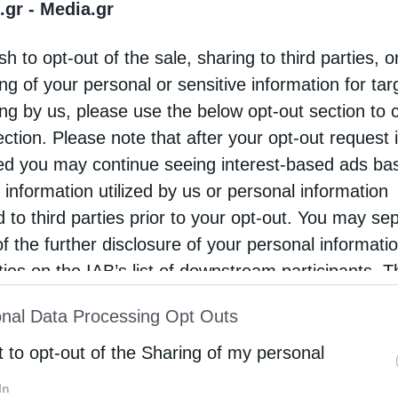
επισκόπου Κριμαίας και Συμφερουπόλεως τέλεσε
.gr -
Media.gr
βασμιώτατος Μητροπολίτης Λαρίσης και
sh to opt-out of the sale, sharing to third parties, o
άβου κ. Ιερώνυμος, στην κωμόπολη του
ng of your personal or sensitive information for ta
λώνος. Ο κ.Ιερώνυμος , απευθυνόμενος στους
ing by us, please use the below opt-out section to 
βείς …
ection. Please note that after your opt-out request 
d you may continue seeing interest-based ads ba
 information utilized by us or personal information
d to third parties prior to your opt-out. You may se
of the further disclosure of your personal informati
rties on the IAB’s list of downstream participants. T
ion may also be disclosed by us to third parties on
nal Data Processing Opt Outs
st of Downstream Participants
that may further discl
rd parties.
t to opt-out of the Sharing of my personal
In