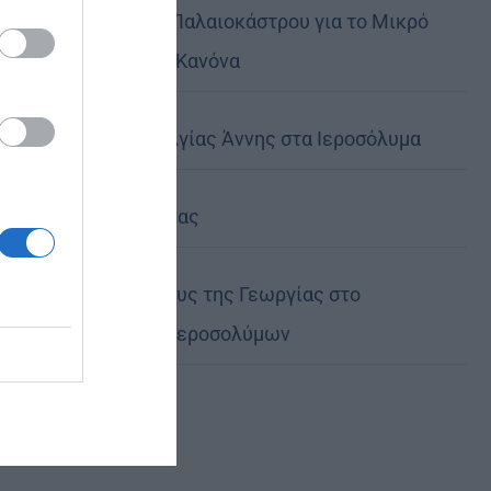
Παρασκευής Παλαιοκάστρου για το Μικρό
Παρακλητικό Κανόνα
Η Εορτή της Αγίας Άννης στα Ιεροσόλυμα
Περί λαιμαργίας
Ο νέος Πρέσβυς της Γεωργίας στο
Πατριαρχείο Ιεροσολύμων