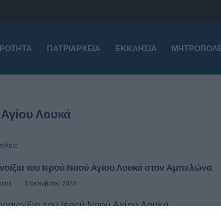
ΙΡΌΤΗΤΑ
ΠΑΤΡΙΑΡΧΕΊΑ
ΕΚΚΛΗΣΊΑ
ΜΗΤΡΟΠΌΛΕ
 Αγίου Λουκά
όλεις
οίξια του Ιερού Ναού Αγίου Λουκά στον Αμπελώνα
stina
3 Οκτωβρίου 2020
υρανοίξια του Ιερού Ναού Αγίου Λουκά,