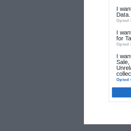
I wan
Data.
Opted 
I wan
for T
Opted 
I wan
Sale,
Unrel
colle
Opted 