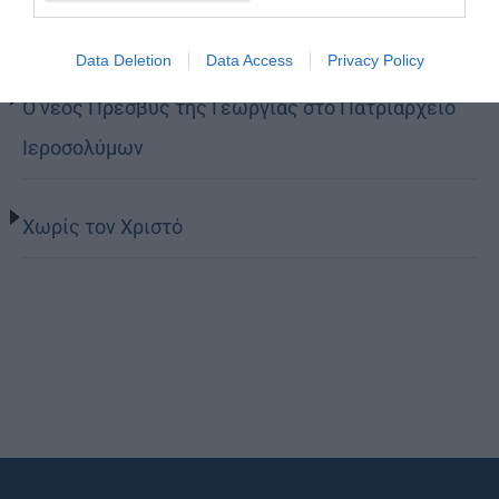
Περί λαιμαργίας
Data Deletion
Data Access
Privacy Policy
Ο νέος Πρέσβυς της Γεωργίας στο Πατριαρχείο
Ιεροσολύμων
Χωρίς τον Χριστό