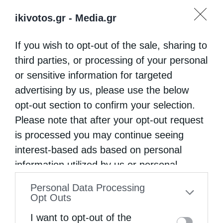
ikivotos.gr -
Media.gr
If you wish to opt-out of the sale, sharing to
third parties, or processing of your personal
or sensitive information for targeted
advertising by us, please use the below
opt-out section to confirm your selection.
Please note that after your opt-out request
is processed you may continue seeing
interest-based ads based on personal
information utilized by us or personal
information disclosed to third parties prior
Personal Data Processing
to your opt-out. You may separately opt-out
Opt Outs
of the further disclosure of your personal
I want to opt-out of the