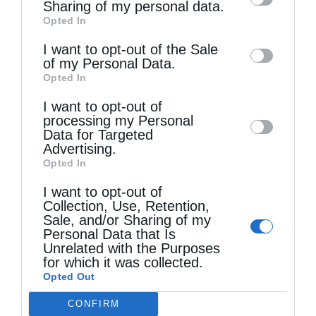
information by third parties on the IAB’s list
Sharing of my personal data.
Opted In
of downstream participants. This
information may also be disclosed by us to
I want to opt-out of the Sale
of my Personal Data.
third parties on the
IAB’s List of
Opted In
Downstream Participants
that may further
I want to opt-out of
disclose it to other third parties.
processing my Personal
Τελευταία άρθρα
Data for Targeted
Advertising.
Opted In
Ο Νεαπόλεως στο Ιερό Παρεκκλήσι Αγίας
I want to opt-out of
Collection, Use, Retention,
Παρασκευής Παλαιοκάστρου για το Μικρό
Sale, and/or Sharing of my
Personal Data that Is
Παρακλητικό Κανόνα
Unrelated with the Purposes
for which it was collected.
Opted Out
Η Εορτή της Αγίας Άννης στα Ιεροσόλυμα
CONFIRM