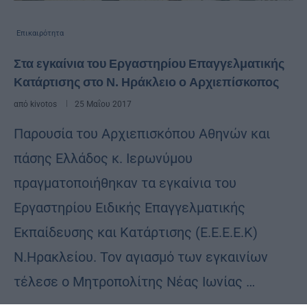
Επικαιρότητα
Στα εγκαίνια του Εργαστηρίου Επαγγελματικής
Κατάρτισης στο Ν. Ηράκλειο ο Αρχιεπίσκοπος
από
kivotos
25 Μαΐου 2017
Παρουσία του Αρχιεπισκόπου Αθηνών και
πάσης Ελλάδος κ. Ιερωνύμου
πραγματοποιήθηκαν τα εγκαίνια του
Εργαστηρίου Ειδικής Επαγγελματικής
Εκπαίδευσης και Κατάρτισης (Ε.Ε.Ε.Ε.Κ)
Ν.Ηρακλείου. Τον αγιασμό των εγκαινίων
τέλεσε ο Μητροπολίτης Νέας Ιωνίας …